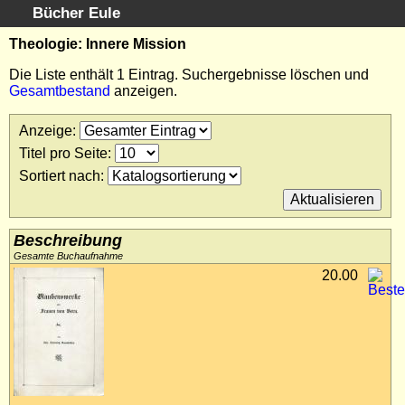
Bücher Eule
Schnellsuche
:
Theologie: Innere Mission
Startseite
Die Liste enthält 1 Eintrag. Suchergebnisse löschen und
Gesamtbestand
anzeigen.
Erweiterte Suche
Kundenservice
Anzeige
:
Kontakt
Titel pro Seite
:
Kategorien
Sortiert nach
:
Schlagwörter
Suchergebnisse
Kataloge
Beschreibung
Warenkorb
Gesamte Buchaufnahme
20.00
Allgemeine Geschäftsbedingungen
Widerruf
Wir über uns
Newsletter kostenlos abonnieren
Sammlersoftware
Links