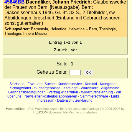
45646BB
Daendliker, Johann Friedrich:
Glaubenswerke
Impressum
der Frauen von Bern. [Neuausgabe]. Bern:
Diakonissenhaus 1946. Gr.-8°. 32 S., 2 Titelbilder, sw-
Datenschutz
Abbildungen, broschiert (Einband mit Gebrauchsspuren;
sonst gut erhalten)
Schlagwörter:
Bernensia, Helvetica, Helvetica – Bern, Theologie,
Theologie: Innere Mission
Eintrag 1–1 von 1
Zurück
·
Vor
Seite:
1
Gehe zu Seite
:
Startseite
·
Erweiterte Suche
·
Kundenservice
·
Kontakt
·
Kategorien
·
Schlagwörter
·
Suchergebnisse
·
Kataloge
·
Warenkorb
·
Allgemeine
Geschäftsbedingungen
·
Vertrag widerrufen
·
Widerrufsbelehrung
·
Wir
über uns
·
Newsletter kostenlos abonnieren
·
Sammlersoftware
·
Links
·
Impressum
·
Datenschutzerklärung
HescomShop
- Das Webshopsystem für Antiquariate und Verlage | © 2006-2026 by
HESCOM-Software
. Alle Rechte vorbehalten.