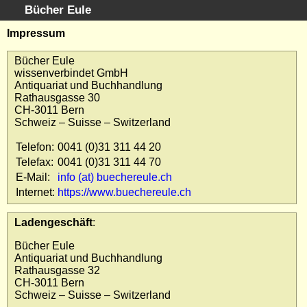
Bücher Eule
Schnellsuche
:
Impressum
Startseite
Bücher Eule
Erweiterte Suche
wissenverbindet GmbH
Antiquariat und Buchhandlung
Kundenservice
Rathausgasse 30
Kontakt
CH-3011 Bern
Schweiz – Suisse – Switzerland
Kategorien
Schlagwörter
Telefon:
0041 (0)31 311 44 20
Gesamtbestand
Telefax:
0041 (0)31 311 44 70
Kataloge
E-Mail:
info (at) buechereule.ch
Internet:
https://www.buechereule.ch
Warenkorb
Allgemeine Geschäftsbedingungen
Ladengeschäft
:
Widerruf
Bücher Eule
Wir über uns
Antiquariat und Buchhandlung
Newsletter kostenlos abonnieren
Rathausgasse 32
CH-3011 Bern
Sammlersoftware
Schweiz – Suisse – Switzerland
Links