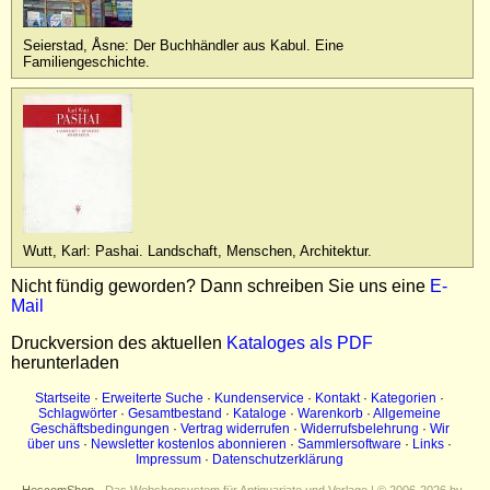
Seierstad, Åsne: Der Buchhändler aus Kabul. Eine
Familiengeschichte.
Wutt, Karl: Pashai. Landschaft, Menschen, Architektur.
Nicht fündig geworden? Dann schreiben Sie uns eine
E-
Mail
Druckversion des aktuellen
Kataloges als PDF
herunterladen
Startseite
·
Erweiterte Suche
·
Kundenservice
·
Kontakt
·
Kategorien
·
Schlagwörter
·
Gesamtbestand
·
Kataloge
·
Warenkorb
·
Allgemeine
Geschäftsbedingungen
·
Vertrag widerrufen
·
Widerrufsbelehrung
·
Wir
über uns
·
Newsletter kostenlos abonnieren
·
Sammlersoftware
·
Links
·
Impressum
·
Datenschutzerklärung