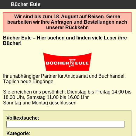
Bücher Eule
Schnellsuche
:
Wir sind bis zum 18. August auf Reisen. Gerne
bearbeiten wir Ihre Anfragen und Bestellungen nach
Startseite
unserer Rückkehr.
Erweiterte Suche
Bücher Eule – Hier suchen und finden viele Leser ihre
Kundenservice
Bücher!
Kontakt
Kategorien
Schlagwörter
Gesamtbestand
Ihr unabhängiger Partner für Antiquariat und Buchhandel.
Kataloge
Täglich neue Eingänge.
Warenkorb
Sie erreichen uns persönlich: Dienstag bis Freitag 14.00 bis
Allgemeine Geschäftsbedingungen
18.00 Uhr, Samstag 11.00 bis 16.00 Uhr
Widerruf
Sonntag und Montag geschlossen
Wir über uns
Newsletter kostenlos abonnieren
Volltextsuche
:
Sammlersoftware
Kategorie
:
Links