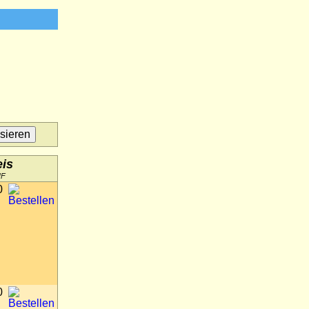
eis
HF
0
0