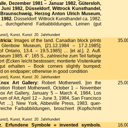
lle, Dezember 1981 – Januar 1982, Gütersloh,
– Juni 1982, Düsseldorf, Wittrock Kunsthandel,
, Braunschweig, Herzog Anton Ulrich Museum,
 1982.
Düsseldorf: Wittrock Kunsthandel ca. 1982.
., durchgehend Farbabbildungen, Leinen (gut
nst), Kunst, Kunst: 20. Jahrhundert
tricia:
Images of the land. Canadian block prints
35.0
 Glenbow Museum, [21.12.1984 – 17.2.1985];
of Ontario, 13.4. – 19.5.1985] … [et al.]. 2. Aufl.
um 1985. 4°. 165 S., zahlreiche zum Teil farbige
rt (Ecken leicht bestossen; montierte Visitenkarte
gut erhalten – Book corners slightly bumped;
d on endpaper; otherwise in good condition
nst), Kunst, Kunst: 20. Jahrhundert
Knox Art Gallery:
Robert Motherwell. [on the
25.0
bition Robert Motherwell, October 1 – November
nox Art Gallery, January 5 – March 4, 1984, Los
m of Art, April 12 – June 3, 1984, San Francisco
t …]. New York, Abbeville Press, 1983. quer-
reiche Farbabbildungen, broschiert (Kopfschnitt
nst), Kunst, Kunst: 20. Jahrhundert
z. Erfundene Symbole = invented symbols.
16.0