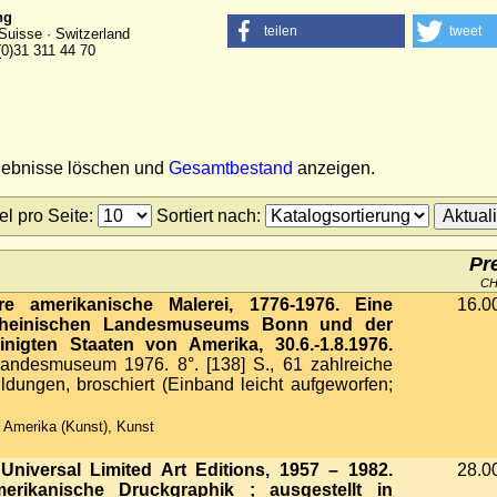
ng
teilen
tweet
Suisse · Switzerland
(0)31 311 44 70
rgebnisse löschen und
Gesamtbestand
anzeigen.
tel pro Seite
:
Sortiert nach
:
Pr
C
e amerikanische Malerei, 1776-1976. Eine
16.0
Rheinischen Landesmuseums Bonn und der
inigten Staaten von Amerika, 30.6.-1.8.1976.
andesmuseum 1976. 8°. [138] S., 61 zahlreiche
ldungen, broschiert (Einband leicht aufgeworfen;
 Amerika (Kunst), Kunst
Universal Limited Art Editions, 1957 – 1982.
28.0
merikanische Druckgraphik ; ausgestellt in