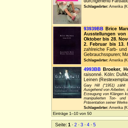
durchgehend Farbabbil
Schlagwörter:
Amerika (Ku
93939BB
Brice Mar
Ausstellungen von 
Oktober bis 28. No
2. Februar bis 13. 
zahlreiche Farb- und
Gebrauchsspuren; Marg
Schlagwörter:
Amerika (Ku
4993BB
Broeker, Ho
raisonné. Köln: DuMo
Leinen (Restexemplar
Gary Hill (*1951) zählt
Ausgehend von Arbeiten, i
Erzeugung von Klängen komb
manipulierten Ton- und
Präsentation seiner Werke
Schlagwörter:
Amerika (Ku
Einträge 1–10 von 50
Seite:
1
·
2
·
3
·
4
·
5