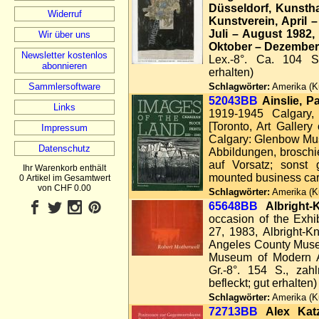
Düsseldorf, Kunstha
Widerruf
Kunstverein, April 
Juli – August 1982
Wir über uns
Oktober – Dezember
Newsletter kostenlos
Lex.-8°. Ca. 104 S
abonnieren
erhalten)
Sammlersoftware
Schlagwörter:
Amerika (Ku
52043BB
Ainslie, Pa
Links
1919-1945 Calgary,
[Toronto, Art Gallery 
Impressum
Calgary: Glenbow Muse
Datenschutz
Abbildungen, broschie
auf Vorsatz; sonst 
Ihr Warenkorb enthält
mounted business car
0 Artikel im Gesamtwert
von CHF 0.00
Schlagwörter:
Amerika (Ku
65648BB
Albright-
occasion of the Exhi
27, 1983, Albright-K
Angeles County Museu
Museum of Modern Ar
Gr.-8°. 154 S., zahl
befleckt; gut erhalten)
Schlagwörter:
Amerika (Ku
72713BB
Alex Kat