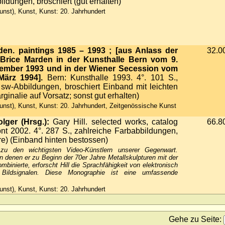
dungen, broschiert (gut erhalten)
nst), Kunst, Kunst: 20. Jahrhundert
den. paintings 1985 – 1993 ; [aus Anlass der
32.0
Brice Marden in der Kunsthalle Bern vom 9.
vember 1993 und in der Wiener Secession vom
März 1994].
Bern: Kunsthalle 1993. 4°. 101 S.,
 sw-Abbildungen, broschiert Einband mit leichten
inalie auf Vorsatz; sonst gut erhalten)
nst), Kunst, Kunst: 20. Jahrhundert, Zeitgenössische Kunst
lger (Hrsg.):
Gary Hill. selected works, catalog
66.8
nt 2002. 4°. 287 S., zahlreiche Farbabbildungen,
e) (Einband hinten bestossen)
 zu den wichtigsten Video-Künstlern unserer Gegenwart.
n denen er zu Beginn der 70er Jahre Metallskulpturen mit der
inierte, erforscht Hill die Sprachfähigkeit von elektronisch
 Bildsignalen. Diese Monographie ist eine umfassende
.
nst), Kunst, Kunst: 20. Jahrhundert
Gehe zu Seite
: