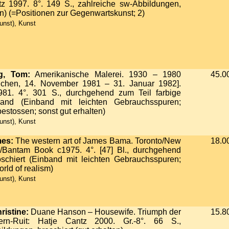
ntz 1997. 8°. 149 S., zahlreiche sw-Abbildungen,
ten) (=Positionen zur Gegenwartskunst; 2)
unst), Kunst
g, Tom:
Amerikanische Malerei. 1930 – 1980
45.0
nchen, 14. November 1981 – 31. Januar 1982].
981. 4°. 301 S., durchgehend zum Teil farbige
and (Einband mit leichten Gebrauchsspuren;
estossen; sonst gut erhalten)
unst), Kunst
es:
The western art of James Bama. Toronto/New
18.0
/Bantam Book c1975. 4°. [47] Bl., durchgehend
schiert (Einband mit leichten Gebrauchsspuren;
rld of realism)
unst), Kunst
ristine:
Duane Hanson – Housewife. Triumph der
15.8
ldern-Ruit: Hatje Cantz 2000. Gr.-8°. 66 S.,