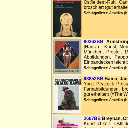
Ostfieldern-Ruit: Ca
broschiert (gut erhal
Schlagwörter:
Amerika (K
80363BB
Armstron
[Haus d. Kunst, Mü
München, Prestel, 1
Abbildungen, Pappb
Einbandecken leicht b
Schlagwörter:
Amerika (K
68852BB
Bama, Jam
York: Peacock Press
Farbabbildungen, bro
gut erhalten) (=The Wo
Schlagwörter:
Amerika (K
2607BB
Breyhan, Ch
Künstlichkeit Ostfi