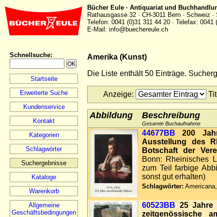
Bücher Eule · Antiquariat und Buchhandlu
Rathausgasse 32 · CH-3011 Bern · Schweiz · 
Telefon: 0041 (0)31 311 44 20 · Telefax: 0041 
E-Mail: info@buechereule.ch
Schnellsuche
:
Amerika (Kunst)
Die Liste enthält 50 Einträge. Suche
Startseite
Erweiterte Suche
Anzeige
:
Ti
Kundenservice
Abbildung
Beschreibung
Kontakt
Gesamte Buchaufnahme
44677BB
200 Jahr
Kategorien
Ausstellung des 
Schlagwörter
Botschaft der Vere
Bonn: Rheinisches L
Suchergebnisse
zum Teil farbige Abbi
sonst gut erhalten)
Kataloge
Schlagwörter:
Americana,
Warenkorb
60523BB
25 Jahre 
Allgemeine
Geschäftsbedingungen
zeitgenössische a