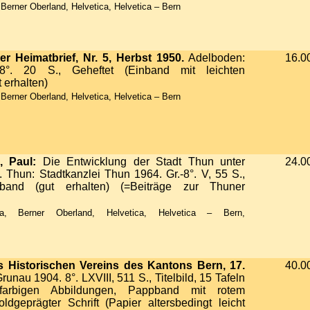
Berner Oberland, Helvetica, Helvetica – Bern
r Heimatbrief, Nr. 5, Herbst 1950.
Adelboden:
16.0
 8°. 20 S., Geheftet (Einband mit leichten
 erhalten)
Berner Oberland, Helvetica, Helvetica – Bern
, Paul:
Die Entwicklung der Stadt Thun unter
24.0
. Thun: Stadtkanzlei Thun 1964. Gr.-8°. V, 55 S.,
pband (gut erhalten) (=Beiträge zur Thuner
, Berner Oberland, Helvetica, Helvetica – Bern,
s Historischen Vereins des Kantons Bern, 17.
40.0
unau 1904. 8°. LXVIII, 511 S., Titelbild, 15 Tafeln
rfarbigen Abbildungen, Pappband mit rotem
dgeprägter Schrift (Papier altersbedingt leicht