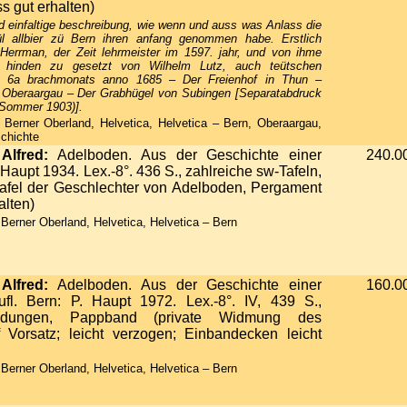
s gut erhalten)
d einfaltige beschreibung, wie wenn und auss was Anlass die
ül allbier zü Bern ihren anfang genommen habe. Erstlich
 Herrman, der Zeit lehrmeister im 1597. jahr, und von ihme
 hinden zu gesetzt von Wilhelm Lutz, auch teütschen
en 6a brachmonats anno 1685 – Der Freienhof in Thun –
Oberaargau – Der Grabhügel von Subingen [Separatabdruck
 (Sommer 1903)].
Berner Oberland, Helvetica, Helvetica – Bern, Oberaargau,
schichte
 Alfred:
Adelboden. Aus der Geschichte einer
240.0
aupt 1934. Lex.-8°. 436 S., zahlreiche sw-Tafeln,
afel der Geschlechter von Adelboden, Pergament
alten)
Berner Oberland, Helvetica, Helvetica – Bern
 Alfred:
Adelboden. Aus der Geschichte einer
160.0
fl. Bern: P. Haupt 1972. Lex.-8°. IV, 439 S.,
ildungen, Pappband (private Widmung des
 Vorsatz; leicht verzogen; Einbandecken leicht
Berner Oberland, Helvetica, Helvetica – Bern