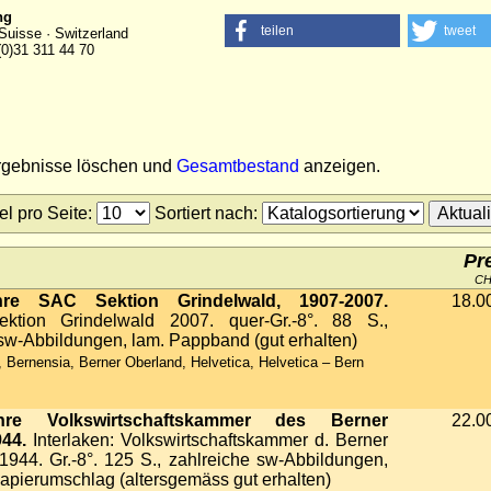
ng
teilen
tweet
Suisse · Switzerland
(0)31 311 44 70
ergebnisse löschen und
Gesamtbestand
anzeigen.
tel pro Seite
:
Sortiert nach
:
Pr
C
re SAC Sektion Grindelwald, 1907-2007.
18.0
ektion Grindelwald 2007. quer-Gr.-8°. 88 S.,
 sw-Abbildungen, lam. Pappband (gut erhalten)
 Bernensia, Berner Oberland, Helvetica, Helvetica – Bern
re Volkswirtschaftskammer des Berner
22.0
44.
Interlaken: Volkswirtschaftskammer d. Berner
1944. Gr.-8°. 125 S., zahlreiche sw-Abbildungen,
papierumschlag (altersgemäss gut erhalten)