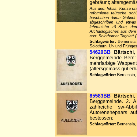
gebräunt; altersgemäs
Aus dem Inhalt: Kürtze un
reformierte teütsche sch
beschriben durch Gabriel
abgeschriben und etwas
lehrmeister zü Bern, d
Archäologisches aus dem 
aus: Solothurner Tagblatt
Schlagwörter:
Bernensia, 
Solothurn, Ur- und Frühge
54620BB
Bärtschi,
Berggemeinde. Bern: H
mehrfarbige Wappent
(altersgemäss gut erh
Schlagwörter:
Bernensia, 
85583BB
Bärtschi,
Berggemeinde. 2. Au
zahlreiche sw-Abb
Autorenehepaars auf
bestossen;
Schlagwörter:
Bernensia, 