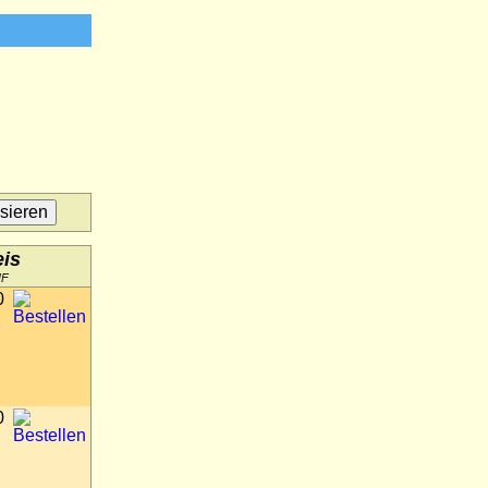
eis
HF
0
0