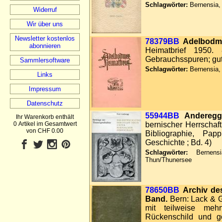
Schlagwörter:
Bernensia, 
Widerruf
Wir über uns
Newsletter kostenlos
78379BB
Adelbodme
abonnieren
Heimatbrief 1950.
Gebrauchsspuren; gut
Sammlersoftware
Schlagwörter:
Bernensia, 
Links
Impressum
Datenschutz
55944BB
Anderegg
Ihr Warenkorb enthält
0 Artikel im Gesamtwert
bernischer Herrschaft
von CHF 0.00
Bibliographie, Pap
Geschichte ; Bd. 4)
Schlagwörter:
Bernensia
Thun/Thunersee
78650BB
Archiv de
Band.
Bern: Lack & Gr
mit teilweise meh
Rückenschild und gol