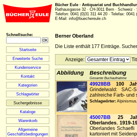
Bücher Eule · Antiquariat und Buchhandlu
Rathausgasse 32 · CH-3011 Bern · Schweiz · 
Telefon: 0041 (0)31 311 44 20 · Telefax: 0041 
E-Mail: info@buechereule.ch
Schnellsuche
:
Berner Oberland
Die Liste enthält 177 Einträge. Such
Startseite
Erweiterte Suche
Anzeige
:
Ti
Kundenservice
Abbildung
Beschreibung
Kontakt
Gesamte Buchaufnahme
49928BB
100 Jah
Kategorien
Grindelwald: SAC-S
Schlagwörter
zahlreiche Farb- und
Schlagwörter:
Alpinismus,
Suchergebnisse
Kataloge
45007BB
25 Jah
Warenkorb
Oberlandes. 1919-19
Oberlandes Schaefli 
Allgemeine
kartoniert mit Seiden
Geschäftsbedingungen