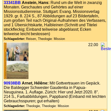
33341BB
Anstein, Hans:
Rund um die Welt in zwanzig
Impressum
Monaten. Geschautes und Gehörtes auf einer
Datenschutz
Missionsstudienreise. Stuttgart: Evang. Missionsverlag
1929. gr. 8. 224 S., 87 Abbildungen auf 23 Bildertafeln,
zum großen Teil nach Original-Aufnahmen des Verfassers,
und 1 Übersichtskarte, Halbleinen (Schnitt und Titelei
stockfleckig; Einband teilweise abgeblasst; Ecken
teilweise leicht bestossen)
Schlagwörter:
Reisen, Theologie: Mission
22.00
90938BB
Arnet, Hélène:
Mit Gottvertrauen im Gepäck.
Die Baldegger Schwester Gaudentia in Papua-
Neuguinea. 1. Auflage. Zürich: Hier und Jetzt 2020. 8°.
214 S., Farbabbildungen, Pappband (Einband mit leichten
Gebrauchsspuren; gut erhalten)
Schlagwörter:
Theologie, Theologie: Mission