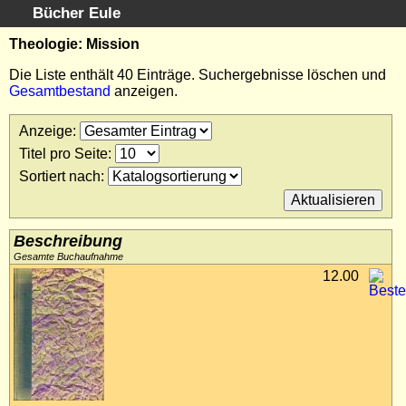
Bücher Eule
Schnellsuche
:
Theologie: Mission
Startseite
Die Liste enthält 40 Einträge. Suchergebnisse löschen und
Gesamtbestand
anzeigen.
Erweiterte Suche
Kundenservice
Anzeige
:
Kontakt
Titel pro Seite
:
Kategorien
Sortiert nach
:
Schlagwörter
Suchergebnisse
Kataloge
Beschreibung
Warenkorb
Gesamte Buchaufnahme
12.00
Allgemeine Geschäftsbedingungen
Widerruf
Wir über uns
Newsletter kostenlos abonnieren
Sammlersoftware
Links