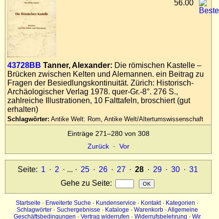
56.00
43728BB
Tanner, Alexander:
Die römischen Kastelle –
Brücken zwischen Kelten und Alemannen. ein Beitrag zu
Fragen der Besiedlungskontinuität. Zürich: Historisch-
Archäologischer Verlag 1978. quer-Gr.-8°. 276 S.,
zahlreiche Illustrationen, 10 Falttafeln, broschiert (gut
erhalten)
Schlagwörter:
Antike Welt: Rom, Antike Welt/Altertumswissenschaft
Einträge 271–280 von 308
Zurück
·
Vor
Seite:
1
·
2
· ... ·
25
·
26
·
27
·
28
·
29
·
30
·
31
Gehe zu Seite
:
Startseite
·
Erweiterte Suche
·
Kundenservice
·
Kontakt
·
Kategorien
·
Schlagwörter
·
Suchergebnisse
·
Kataloge
·
Warenkorb
·
Allgemeine
Geschäftsbedingungen
·
Vertrag widerrufen
·
Widerrufsbelehrung
·
Wir