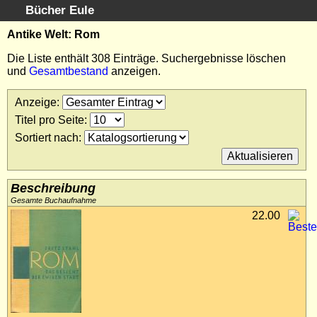
Bücher Eule
Schnellsuche
:
Antike Welt: Rom
Startseite
Die Liste enthält 308 Einträge. Suchergebnisse löschen
und
Gesamtbestand
anzeigen.
Erweiterte Suche
Kundenservice
Anzeige
:
Kontakt
Titel pro Seite
:
Kategorien
Sortiert nach
:
Schlagwörter
Suchergebnisse
Kataloge
Beschreibung
Warenkorb
Gesamte Buchaufnahme
22.00
Allgemeine Geschäftsbedingungen
Widerruf
Wir über uns
Newsletter kostenlos abonnieren
Sammlersoftware
Links