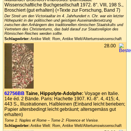
Wissenschaftliche Buchgesellschaft 1972. 8°. VIII, 198 S.,
Broschiert (gut erhalten) (=Texte zur Forschung, Band 7)
Der Streit um den Victoriaaltar im 4. Jahrhundert n. Chr. war ein letzter
Höhepunkt in der politischen und geistigen Auseinandersetzung
zwischen den Anhängern des traditionellen römischen Staatskults und
Vertretern des Christentums, das bald darauf zur Staatsreligion des
Römischen Reiches werden sollte.
Schlagwörter:
Antike Welt: Rom, Antike Welt/Altertumswissenschaft
28.00
62756BB
Taine, Hippolyte-Adolphe:
Voyage en Italie.
14e éd. 2 Bände. Paris: Hachette 1907. Kl.-8°. 4, 415; 4,
443 S., Illustrationen, Halbleinen (Einband leicht berieben;
Papier altersbedingt leicht gebräunt; altersgemäss gut
erhalten)
Tome 1: Naples et Rome – Tome 2: Florence et Venise.
Schlagwörter:
Antike Welt: Rom, Antike Welt/Altertumswissenschaft