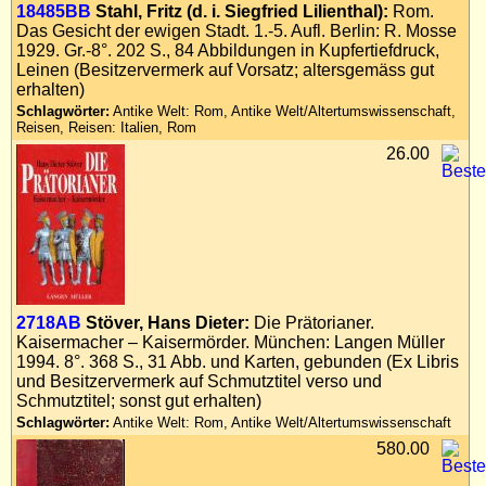
18485BB
Stahl, Fritz (d. i. Siegfried Lilienthal):
Rom.
Impressum
Das Gesicht der ewigen Stadt. 1.-5. Aufl. Berlin: R. Mosse
Datenschutz
1929. Gr.-8°. 202 S., 84 Abbildungen in Kupfertiefdruck,
Leinen (Besitzervermerk auf Vorsatz; altersgemäss gut
erhalten)
Schlagwörter:
Antike Welt: Rom, Antike Welt/Altertumswissenschaft,
Reisen, Reisen: Italien, Rom
26.00
2718AB
Stöver, Hans Dieter:
Die Prätorianer.
Kaisermacher – Kaisermörder. München: Langen Müller
1994. 8°. 368 S., 31 Abb. und Karten, gebunden (Ex Libris
und Besitzervermerk auf Schmutztitel verso und
Schmutztitel; sonst gut erhalten)
Schlagwörter:
Antike Welt: Rom, Antike Welt/Altertumswissenschaft
580.00