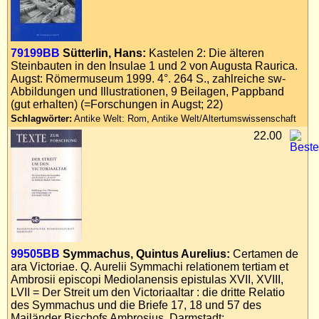
79199BB
Sütterlin, Hans:
Kastelen 2: Die älteren
Steinbauten in den Insulae 1 und 2 von Augusta Raurica.
Augst: Römermuseum 1999. 4°. 264 S., zahlreiche sw-
Abbildungen und Illustrationen, 9 Beilagen, Pappband
(gut erhalten) (=Forschungen in Augst; 22)
Schlagwörter:
Antike Welt: Rom, Antike Welt/Altertumswissenschaft
22.00
99505BB
Symmachus, Quintus Aurelius:
Certamen de
ara Victoriae. Q. Aurelii Symmachi relationem tertiam et
Ambrosii episcopi Mediolanensis epistulas XVII, XVIII,
LVII = Der Streit um den Victoriaaltar : die dritte Relatio
des Symmachus und die Briefe 17, 18 und 57 des
Mailänder Bischofs Ambrosius. Darmstadt: