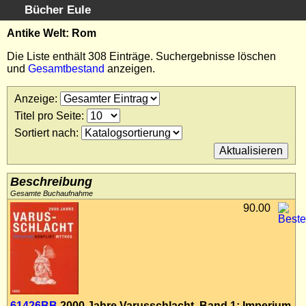
Bücher Eule
Schnellsuche
:
Antike Welt: Rom
Startseite
Die Liste enthält 308 Einträge. Suchergebnisse löschen
und
Gesamtbestand
anzeigen.
Erweiterte Suche
Kundenservice
Anzeige
:
Kontakt
Titel pro Seite
:
Kategorien
Sortiert nach
:
Schlagwörter
Suchergebnisse
Kataloge
Beschreibung
Warenkorb
Gesamte Buchaufnahme
90.00
Allgemeine Geschäftsbedingungen
Widerruf
Wir über uns
Newsletter kostenlos abonnieren
Sammlersoftware
Links
61426BB
2000 Jahre Varusschlacht. Band 1: Imperium