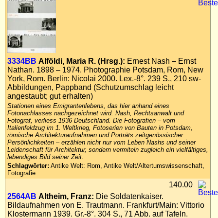
3334BB
Alföldi, Maria R. (Hrsg.):
Ernest Nash – Ernst
Nathan. 1898 – 1974. Photographie Potsdam, Rom, New
York, Rom. Berlin: Nicolai 2000. Lex.-8°. 239 S., 210 sw-
Abbildungen, Pappband (Schutzumschlag leicht
angestaubt; gut erhalten)
Stationen eines Emigrantenlebens, das hier anhand eines
Fotonachlasses nachgezeichnet wird. Nash, Rechtsanwalt und
Fotograf, verliess 1936 Deutschland. Die Fotografien – vom
Italienfeldzug im 1. Weltkrieg, Fotoserien von Bauten in Potsdam,
römische Architekturaufnahmen und Porträts zeitgenössischer
Persönlichkeiten – erzählen nicht nur vom Leben Nashs und seiner
Leidenschaft für Architektur, sondern vermiteln zugleich ein vielfältiges,
lebendiges Bild seiner Zeit.
Schlagwörter:
Antike Welt: Rom, Antike Welt/Altertumswissenschaft,
Fotografie
140.00
2564AB
Altheim, Franz:
Die Soldatenkaiser.
Bildaufnahmen von E. Trautmann. Frankfurt/Main: Vittorio
Klostermann 1939. Gr.-8°. 304 S., 71 Abb. auf Tafeln.