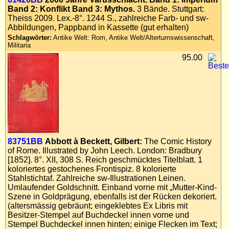
Band 2: Konflikt Band 3: Mythos.
3 Bände. Stuttgart:
Impressum
Theiss 2009. Lex.-8°. 1244 S., zahlreiche Farb- und sw-
Datenschutz
Abbildungen, Pappband in Kassette (gut erhalten)
Schlagwörter:
Antike Welt: Rom, Antike Welt/Altertumswissenschaft,
Militaria
95.00
83751BB
Abbott à Beckett, Gilbert:
The Comic History
of Rome. Illustrated by John Leech. London: Bradbury
[1852]. 8°. XII, 308 S. Reich geschmücktes Titelblatt. 1
koloriertes gestochenes Frontispiz. 8 kolorierte
Stahlstichtaf. Zahlreiche sw-Illustrationen Leinen.
Umlaufender Goldschnitt. Einband vorne mit „Mutter-Kind-
Szene in Goldprägung, ebenfalls ist der Rücken dekoriert.
(altersmässig gebräunt; eingeklebtes Ex Libris mit
Besitzer-Stempel auf Buchdeckel innen vorne und
Stempel Buchdeckel innen hinten; einige Flecken im Text;