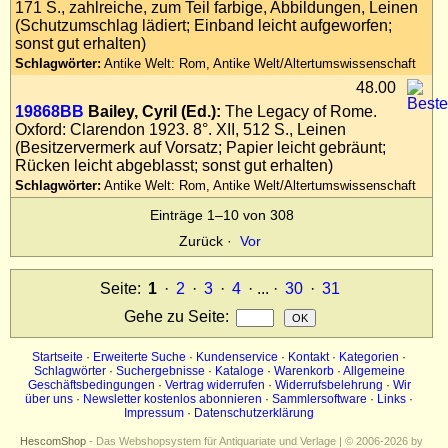
171 S., zahlreiche, zum Teil farbige, Abbildungen, Leinen
(Schutzumschlag lädiert; Einband leicht aufgeworfen;
sonst gut erhalten)
Schlagwörter:
Antike Welt: Rom, Antike Welt/Altertumswissenschaft
48.00
19868BB
Bailey, Cyril (Ed.):
The Legacy of Rome.
Oxford: Clarendon 1923. 8°. XII, 512 S., Leinen
(Besitzervermerk auf Vorsatz; Papier leicht gebräunt;
Rücken leicht abgeblasst; sonst gut erhalten)
Schlagwörter:
Antike Welt: Rom, Antike Welt/Altertumswissenschaft
Einträge 1–10 von 308
Zurück
·
Vor
Seite:
1
·
2
·
3
·
4
· ... ·
30
·
31
Gehe zu Seite
:
Startseite
·
Erweiterte Suche
·
Kundenservice
·
Kontakt
·
Kategorien
·
Schlagwörter
·
Suchergebnisse
·
Kataloge
·
Warenkorb
·
Allgemeine
Geschäftsbedingungen
·
Vertrag widerrufen
·
Widerrufsbelehrung
·
Wir
über uns
·
Newsletter kostenlos abonnieren
·
Sammlersoftware
·
Links
·
Impressum
·
Datenschutzerklärung
HescomShop
- Das Webshopsystem für Antiquariate und Verlage | © 2006-2026 by