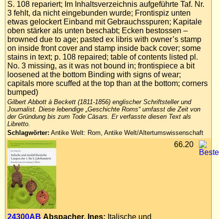
S. 108 repariert; Im Inhaltsverzeichnis aufgeführte Taf. Nr.
3 fehlt, da nicht eingebunden wurde; Frontispiz unten
etwas gelockert Einband mit Gebrauchsspuren; Kapitale
oben stärker als unten beschabt; Ecken bestossen –
browned due to age; pasted ex libris with owner’s stamp
on inside front cover and stamp inside back cover; some
stains in text; p. 108 repaired; table of contents listed pl.
No. 3 missing, as it was not bound in; frontispiece a bit
loosened at the bottom Binding with signs of wear;
capitals more scuffed at the top than at the bottom; corners
bumped)
Gilbert Abbott à Beckett (1811-1856) englischer Schriftsteller und
Journalist. Diese lebendige „Geschichte Roms“ umfasst die Zeit von
der Gründung bis zum Tode Cäsars. Er verfasste diesen Text als
Libretto.
Schlagwörter:
Antike Welt: Rom, Antike Welt/Altertumswissenschaft
66.20
24300AB
Abspacher, Ines:
Italische und