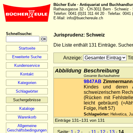
Bücher Eule · Antiquariat und Buchhandlu
Rathausgasse 32 · CH-3011 Bern · Schweiz · 
Telefon: 0041 (0)31 311 44 20 · Telefax: 0041 
E-Mail: info@buechereule.ch
Schnellsuche
:
Jurisprudenz: Schweiz
Die Liste enthält 131 Einträge. Such
Startseite
Erweiterte Suche
Anzeige
:
Ti
Kundenservice
Abbildung
Beschreibung
Kontakt
Gesamte Buchaufnahme
9847AB
Zimmermann,
Kategorien
Kindes und deren 
Schlagwörter
schweizerischem Recht.
(Rücken mit Fehlstelle
Suchergebnisse
leicht gebräunt) (=A
Folge, Heft 57)
Kataloge
Schlagwörter:
Helvetica, Ju
Warenkorb
Einträge 131–131 von 131
Allgemeine
Geschäftsbedingungen
Seite:
1
·
2
· ... ·
11
·
12
·
13
·
14