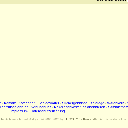
e
·
Kontakt
·
Kategorien
·
Schlagwörter
·
Suchergebnisse
·
Kataloge
·
Warenkorb
·
iderrufsbelehrung
·
Wir über uns
·
Newsletter kostenlos abonnieren
·
Sammlersoft
Impressum
·
Datenschutzerklärung
ür Antiquariate und Verlage | © 2006-2026 by
HESCOM-Software
. Alle Rechte vorbehalten.