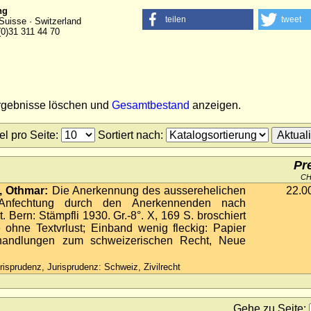
ng
teilen
tweet
Suisse · Switzerland
(0)31 311 44 70
ergebnisse löschen und
Gesamtbestand
anzeigen.
tel pro Seite
:
Sortiert nach
:
Pr
C
 Othmar:
Die Anerkennung des ausserehelichen
22.0
Anfechtung durch den Anerkennenden nach
 Bern: Stämpfli 1930. Gr.-8°. X, 169 S. broschiert
 ohne Textvrlust; Einband wenig fleckig: Papier
bhandlungen zum schweizerischen Recht, Neue
risprudenz, Jurisprudenz: Schweiz, Zivilrecht
Gehe zu Seite
: