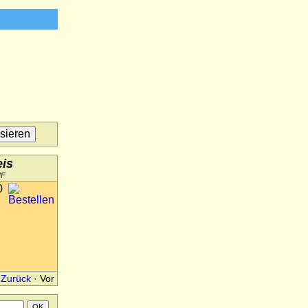
eis
HF
0
Zurück
·
Vor