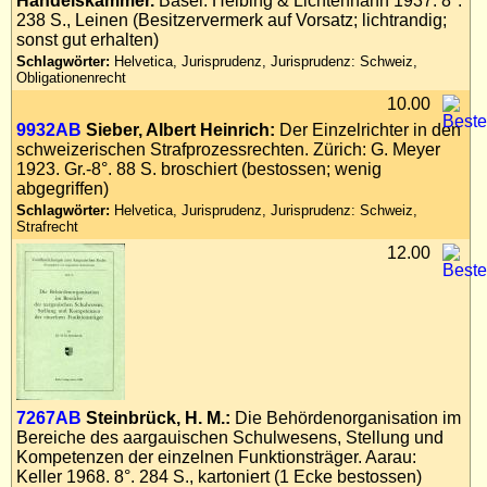
Handelskammer.
Basel: Helbing & Lichtenhahn 1937. 8°.
238 S., Leinen (Besitzervermerk auf Vorsatz; lichtrandig;
sonst gut erhalten)
Schlagwörter:
Helvetica, Jurisprudenz, Jurisprudenz: Schweiz,
Obligationenrecht
10.00
9932AB
Sieber, Albert Heinrich:
Der Einzelrichter in den
schweizerischen Strafprozessrechten. Zürich: G. Meyer
1923. Gr.-8°. 88 S. broschiert (bestossen; wenig
abgegriffen)
Schlagwörter:
Helvetica, Jurisprudenz, Jurisprudenz: Schweiz,
Strafrecht
12.00
7267AB
Steinbrück, H. M.:
Die Behördenorganisation im
Bereiche des aargauischen Schulwesens, Stellung und
Kompetenzen der einzelnen Funktionsträger. Aarau:
Keller 1968. 8°. 284 S., kartoniert (1 Ecke bestossen)