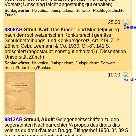
Vorsatz; Umschlag leicht angestaubt; gut erhalten)
Schlagwörter:
Helvetica, Jurisprudenz: Schweiz, Rechtsgeschichte,
Zürich
25.00
9868AB
Streit, Karl:
Das Kinder- und Mündelprivileg
nach dem schweizerischen Konkursrecht gemäss
Schuldbetreibungs- und Konkursgesetz, Art. 219, Z. 2.
Zürich: Gebr. Leemann & Co. 1930. Gr.-8°. 141 S.
broschiert (angestaubt; sonst gut erhalten) (=Dissertation
Universität Zürich)
Schlagwörter:
Helvetica, Jurisprudenz, Jurisprudenz: Schweiz,
Schuld/Betreibung/Konkurs
10.00
9812AB
Streuli, Adolf:
Gelegenheitsschriften zu den
sogenannten Nachbarrechten/A propos des droits dits
voisins du droit d’auteur. Brugg: Effingerhof 1958. 8°. 89 S.
broschiert (angebräunt; gut erhalten)