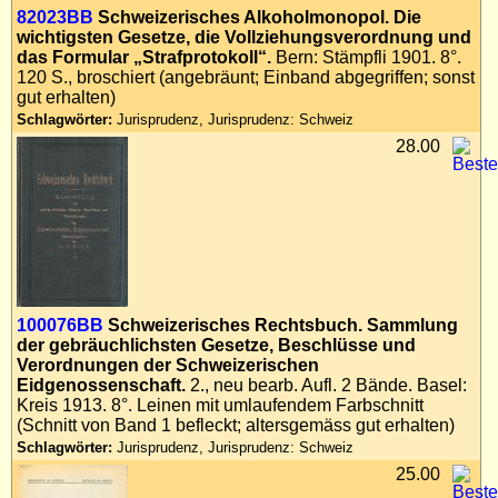
82023BB
Schweizerisches Alkoholmonopol. Die
Impressum
wichtigsten Gesetze, die Vollziehungsverordnung und
Datenschutz
das Formular „Strafprotokoll“.
Bern: Stämpfli 1901. 8°.
120 S., broschiert (angebräunt; Einband abgegriffen; sonst
gut erhalten)
Schlagwörter:
Jurisprudenz, Jurisprudenz: Schweiz
28.00
100076BB
Schweizerisches Rechtsbuch. Sammlung
der gebräuchlichsten Gesetze, Beschlüsse und
Verordnungen der Schweizerischen
Eidgenossenschaft.
2., neu bearb. Aufl. 2 Bände. Basel:
Kreis 1913. 8°. Leinen mit umlaufendem Farbschnitt
(Schnitt von Band 1 befleckt; altersgemäss gut erhalten)
Schlagwörter:
Jurisprudenz, Jurisprudenz: Schweiz
25.00