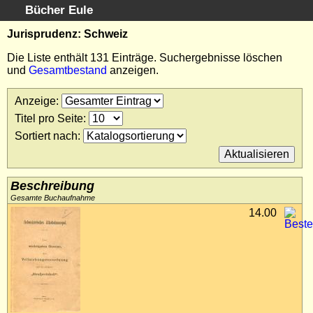
Bücher Eule
Schnellsuche
:
Jurisprudenz: Schweiz
Startseite
Die Liste enthält 131 Einträge. Suchergebnisse löschen
und
Gesamtbestand
anzeigen.
Erweiterte Suche
Kundenservice
Anzeige
:
Kontakt
Titel pro Seite
:
Kategorien
Sortiert nach
:
Schlagwörter
Suchergebnisse
Kataloge
Beschreibung
Warenkorb
Gesamte Buchaufnahme
14.00
Allgemeine Geschäftsbedingungen
Widerruf
Wir über uns
Newsletter kostenlos abonnieren
Sammlersoftware
Links