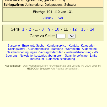
Schlagwörter:
Jurisprudenz, Jurisprudenz: Schweiz
Einträge 101–110 von 131
Zurück
·
Vor
Seite:
1
·
2
· ... ·
8
·
9
·
10
·
11
·
12
·
13
·
14
Gehe zu Seite
:
Startseite
·
Erweiterte Suche
·
Kundenservice
·
Kontakt
·
Kategorien
·
Schlagwörter
·
Suchergebnisse
·
Kataloge
·
Warenkorb
·
Allgemeine
Geschäftsbedingungen
·
Vertrag widerrufen
·
Widerrufsbelehrung
·
Wir
über uns
·
Newsletter kostenlos abonnieren
·
Sammlersoftware
·
Links
·
Impressum
·
Datenschutzerklärung
HescomShop
- Das Webshopsystem für Antiquariate und Verlage | © 2006-2026 by
HESCOM-Software
. Alle Rechte vorbehalten.