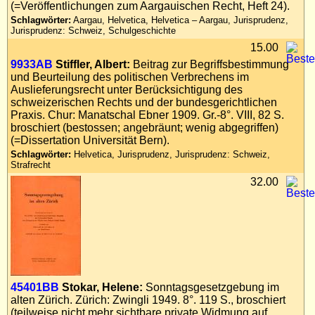
(=Veröffentlichungen zum Aargauischen Recht, Heft 24).
Schlagwörter:
Aargau, Helvetica, Helvetica – Aargau, Jurisprudenz,
Jurisprudenz: Schweiz, Schulgeschichte
15.00
9933AB
Stiffler, Albert:
Beitrag zur Begriffsbestimmung
und Beurteilung des politischen Verbrechens im
Auslieferungsrecht unter Berücksichtigung des
schweizerischen Rechts und der bundesgerichtlichen
Praxis. Chur: Manatschal Ebner 1909. Gr.-8°. VIII, 82 S.
broschiert (bestossen; angebräunt; wenig abgegriffen)
(=Dissertation Universität Bern).
Schlagwörter:
Helvetica, Jurisprudenz, Jurisprudenz: Schweiz,
Strafrecht
32.00
45401BB
Stokar, Helene:
Sonntagsgesetzgebung im
alten Zürich. Zürich: Zwingli 1949. 8°. 119 S., broschiert
(teilweise nicht mehr sichtbare private Widmung auf