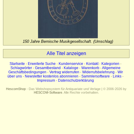
Impressum
Datenschutz
150 Jahre Bernische Musikgesellschaft. (Umschlag)
Alle Titel anzeigen
Startseite
·
Erweiterte Suche
·
Kundenservice
·
Kontakt
·
Kategorien
·
Schlagwörter
·
Gesamtbestand
·
Kataloge
·
Warenkorb
·
Allgemeine
Geschäftsbedingungen
·
Vertrag widerrufen
·
Widerrufsbelehrung
·
Wir
über uns
·
Newsletter kostenlos abonnieren
·
Sammlersoftware
·
Links
·
Impressum
·
Datenschutzerklärung
HescomShop
- Das Webshopsystem für Antiquariate und Verlage | © 2006-2026 by
HESCOM-Software
. Alle Rechte vorbehalten.