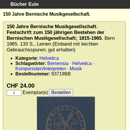
Bücher Eule
Schnellsuche
:
150 Jahre Bernische Musikgesellschaft.
Startseite
150 Jahre Bernische Musikgesellschaft.
Erweiterte Suche
Festschrift zum 150 jährigen Bestehen der
Kundenservice
Bernischen Musikgesellschaft; 1815-1965.
Bern
1965. 133 S., Leinen (Einband mit leichten
Kontakt
Gebrauchsspuren; gut erhalten)
Kategorien
Kategorie:
Helvetica
Schlagwörter
Schlagwörter:
Bernensia
·
Helvetica
·
Gesamtbestand
Komponisten/Interpreten
·
Musik
Bestellnummer:
93719BB
Kataloge
Warenkorb
CHF 24.00
Allgemeine Geschäftsbedingungen
Exemplar(e)
Widerruf
Wir über uns
Newsletter kostenlos abonnieren
Sammlersoftware
Links