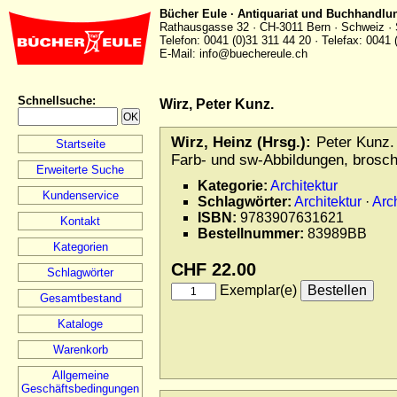
Bücher Eule · Antiquariat und Buchhandlu
Rathausgasse 32 · CH-3011 Bern · Schweiz · 
Telefon: 0041 (0)31 311 44 20 · Telefax: 0041 
E-Mail: info@buechereule.ch
Schnellsuche
:
Wirz, Peter Kunz.
Wirz, Heinz (Hrsg.):
Peter Kunz. 
Startseite
Farb- und sw-Abbildungen, broschie
Erweiterte Suche
Kategorie:
Architektur
Kundenservice
Schlagwörter:
Architektur
·
Arch
ISBN:
9783907631621
Kontakt
Bestellnummer:
83989BB
Kategorien
CHF 22.00
Schlagwörter
Exemplar(e)
Gesamtbestand
Kataloge
Warenkorb
Allgemeine
Geschäftsbedingungen