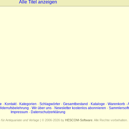
Alle Titel anzeigen
e
·
Kontakt
·
Kategorien
·
Schlagwörter
·
Gesamtbestand
·
Kataloge
·
Warenkorb
·
iderrufsbelehrung
·
Wir über uns
·
Newsletter kostenlos abonnieren
·
Sammlersoft
Impressum
·
Datenschutzerklärung
ür Antiquariate und Verlage | © 2006-2026 by
HESCOM-Software
. Alle Rechte vorbehalten.