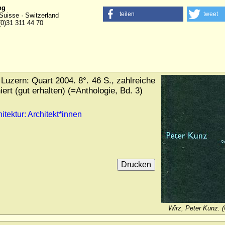
ng
teilen
tweet
Suisse · Switzerland
(0)31 311 44 70
Luzern: Quart 2004. 8°. 46 S., zahlreiche
rt (gut erhalten) (=Anthologie, Bd. 3)
itektur: Architekt*innen
Wirz, Peter Kunz. 