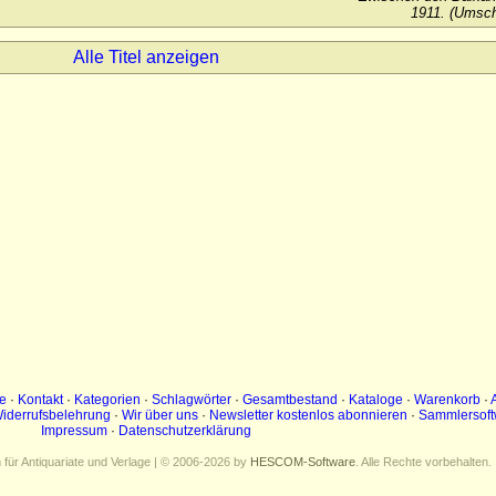
1911. (Umsch
Alle Titel anzeigen
e
·
Kontakt
·
Kategorien
·
Schlagwörter
·
Gesamtbestand
·
Kataloge
·
Warenkorb
·
iderrufsbelehrung
·
Wir über uns
·
Newsletter kostenlos abonnieren
·
Sammlersoft
Impressum
·
Datenschutzerklärung
ür Antiquariate und Verlage | © 2006-2026 by
HESCOM-Software
. Alle Rechte vorbehalten.