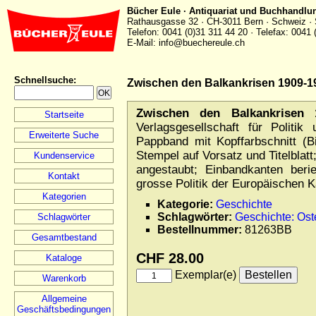
Bücher Eule · Antiquariat und Buchhandlu
Rathausgasse 32 · CH-3011 Bern · Schweiz · 
Telefon: 0041 (0)31 311 44 20 · Telefax: 0041 
E-Mail: info@buechereule.ch
Schnellsuche
:
Zwischen den Balkankrisen 1909-1
Zwischen den Balkankrisen 1
Startseite
Verlagsgesellschaft für Politi
Erweiterte Suche
Pappband mit Kopffarbschnitt (Bi
Stempel auf Vorsatz und Titelblatt
Kundenservice
angestaubt; Einbandkanten beri
Kontakt
grosse Politik der Europäischen K
Kategorien
Kategorie:
Geschichte
Schlagwörter:
Geschichte: Os
Schlagwörter
Bestellnummer:
81263BB
Gesamtbestand
CHF 28.00
Kataloge
Exemplar(e)
Warenkorb
Allgemeine
Geschäftsbedingungen