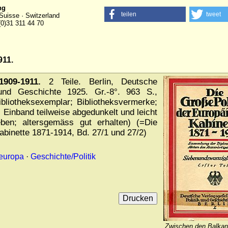
ng
teilen
tweet
Suisse · Switzerland
(0)31 311 44 70
911.
909-1911.
2 Teile. Berlin, Deutsche
k und Geschichte 1925. Gr.-8°. 963 S.,
bliotheksexemplar; Bibliotheksvermerke;
; Einband teilweise abgedunkelt und leicht
eben; altersgemäss gut erhalten) (=Die
abinette 1871-1914, Bd. 27/1 und 27/2)
teuropa
·
Geschichte/Politik
Zwischen den Balkan