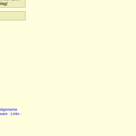
lag)
Allgemeine
ware
·
Links
·