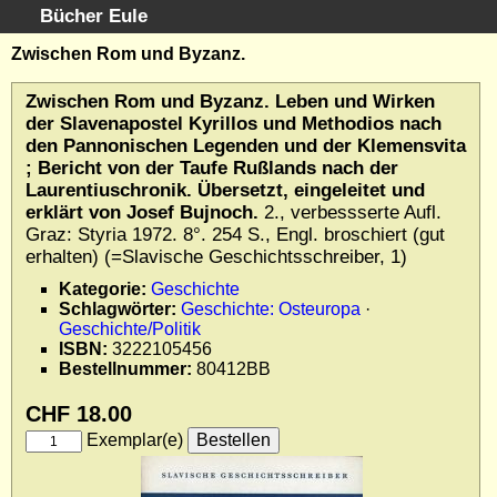
Bücher Eule
Schnellsuche
:
Zwischen Rom und Byzanz.
Startseite
Zwischen Rom und Byzanz. Leben und Wirken
Erweiterte Suche
der Slavenapostel Kyrillos und Methodios nach
Kundenservice
den Pannonischen Legenden und der Klemensvita
; Bericht von der Taufe Rußlands nach der
Kontakt
Laurentiuschronik. Übersetzt, eingeleitet und
Kategorien
erklärt von Josef Bujnoch.
2., verbessserte Aufl.
Schlagwörter
Graz: Styria 1972. 8°. 254 S., Engl. broschiert (gut
erhalten) (=Slavische Geschichtsschreiber, 1)
Gesamtbestand
Kataloge
Kategorie:
Geschichte
Schlagwörter:
Geschichte: Osteuropa
·
Warenkorb
Geschichte/Politik
Allgemeine Geschäftsbedingungen
ISBN:
3222105456
Bestellnummer:
80412BB
Widerruf
Wir über uns
CHF 18.00
Newsletter kostenlos abonnieren
Exemplar(e)
Sammlersoftware
Links