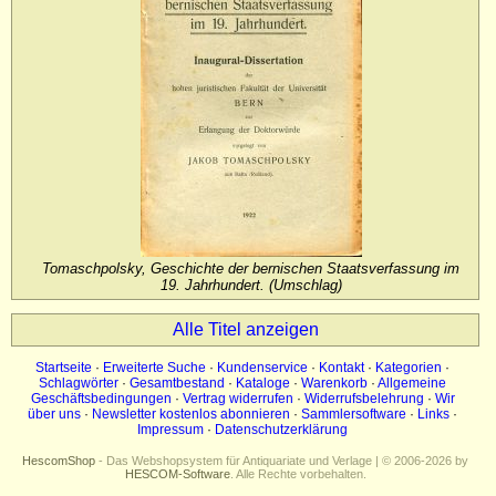
Impressum
Datenschutz
Tomaschpolsky, Geschichte der bernischen Staatsverfassung im
19. Jahrhundert. (Umschlag)
Alle Titel anzeigen
Startseite
·
Erweiterte Suche
·
Kundenservice
·
Kontakt
·
Kategorien
·
Schlagwörter
·
Gesamtbestand
·
Kataloge
·
Warenkorb
·
Allgemeine
Geschäftsbedingungen
·
Vertrag widerrufen
·
Widerrufsbelehrung
·
Wir
über uns
·
Newsletter kostenlos abonnieren
·
Sammlersoftware
·
Links
·
Impressum
·
Datenschutzerklärung
HescomShop
- Das Webshopsystem für Antiquariate und Verlage | © 2006-2026 by
HESCOM-Software
. Alle Rechte vorbehalten.