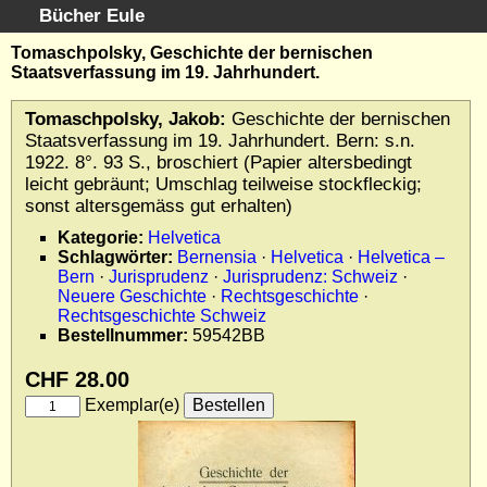
Bücher Eule
Schnellsuche
:
Tomaschpolsky, Geschichte der bernischen
Staatsverfassung im 19. Jahrhundert.
Startseite
Erweiterte Suche
Tomaschpolsky, Jakob:
Geschichte der bernischen
Kundenservice
Staatsverfassung im 19. Jahrhundert. Bern: s.n.
1922. 8°. 93 S., broschiert (Papier altersbedingt
Kontakt
leicht gebräunt; Umschlag teilweise stockfleckig;
Kategorien
sonst altersgemäss gut erhalten)
Schlagwörter
Kategorie:
Helvetica
Gesamtbestand
Schlagwörter:
Bernensia
·
Helvetica
·
Helvetica –
Bern
·
Jurisprudenz
·
Jurisprudenz: Schweiz
·
Kataloge
Neuere Geschichte
·
Rechtsgeschichte
·
Warenkorb
Rechtsgeschichte Schweiz
Bestellnummer:
59542BB
Allgemeine Geschäftsbedingungen
Widerruf
CHF 28.00
Wir über uns
Exemplar(e)
Newsletter kostenlos abonnieren
Sammlersoftware
Links