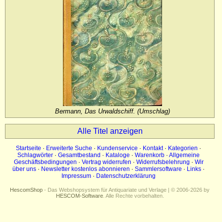
Impressum
Datenschutz
Bermann, Das Urwaldschiff. (Umschlag)
Alle Titel anzeigen
Startseite
·
Erweiterte Suche
·
Kundenservice
·
Kontakt
·
Kategorien
·
Schlagwörter
·
Gesamtbestand
·
Kataloge
·
Warenkorb
·
Allgemeine
Geschäftsbedingungen
·
Vertrag widerrufen
·
Widerrufsbelehrung
·
Wir
über uns
·
Newsletter kostenlos abonnieren
·
Sammlersoftware
·
Links
·
Impressum
·
Datenschutzerklärung
HescomShop
- Das Webshopsystem für Antiquariate und Verlage | © 2006-2026 by
HESCOM-Software
. Alle Rechte vorbehalten.