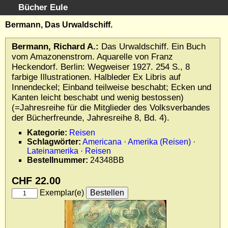
Bücher Eule
Schnellsuche
:
Bermann, Das Urwaldschiff.
Startseite
Bermann, Richard A.:
Das Urwaldschiff. Ein Buch
Erweiterte Suche
vom Amazonenstrom. Aquarelle von Franz
Kundenservice
Heckendorf. Berlin: Wegweiser 1927. 254 S., 8
farbige Illustrationen. Halbleder Ex Libris auf
Kontakt
Innendeckel; Einband teilweise beschabt; Ecken und
Kategorien
Kanten leicht beschabt und wenig bestossen)
Schlagwörter
(=Jahresreihe für die Mitglieder des Volksverbandes
der Bücherfreunde, Jahresreihe 8, Bd. 4).
Gesamtbestand
Kataloge
Kategorie:
Reisen
Schlagwörter:
Americana
·
Amerika (Reisen)
·
Warenkorb
Lateinamerika
·
Reisen
Allgemeine Geschäftsbedingungen
Bestellnummer:
24348BB
Widerruf
CHF 22.00
Wir über uns
Exemplar(e)
Newsletter kostenlos abonnieren
Sammlersoftware
Links