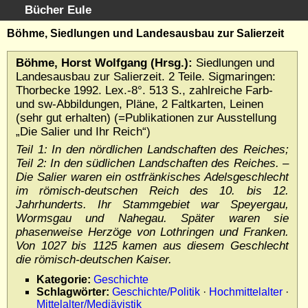
Bücher Eule
Schnellsuche
:
Böhme, Siedlungen und Landesausbau zur Salierzeit
Startseite
Böhme, Horst Wolfgang (Hrsg.):
Siedlungen und
Erweiterte Suche
Landesausbau zur Salierzeit. 2 Teile. Sigmaringen:
Kundenservice
Thorbecke 1992. Lex.-8°. 513 S., zahlreiche Farb-
und sw-Abbildungen, Pläne, 2 Faltkarten, Leinen
Kontakt
(sehr gut erhalten) (=Publikationen zur Ausstellung
Kategorien
„Die Salier und Ihr Reich“)
Schlagwörter
Teil 1: In den nördlichen Landschaften des Reiches;
Gesamtbestand
Teil 2: In den südlichen Landschaften des Reiches. –
Die Salier waren ein ostfränkisches Adelsgeschlecht
Kataloge
im römisch-deutschen Reich des 10. bis 12.
Warenkorb
Jahrhunderts. Ihr Stammgebiet war Speyergau,
Allgemeine Geschäftsbedingungen
Wormsgau und Nahegau. Später waren sie
Widerruf
phasenweise Herzöge von Lothringen und Franken.
Von 1027 bis 1125 kamen aus diesem Geschlecht
Wir über uns
die römisch-deutschen Kaiser.
Newsletter kostenlos abonnieren
Kategorie:
Geschichte
Sammlersoftware
Schlagwörter:
Geschichte/Politik
·
Hochmittelalter
·
Links
Mittelalter/Mediävistik