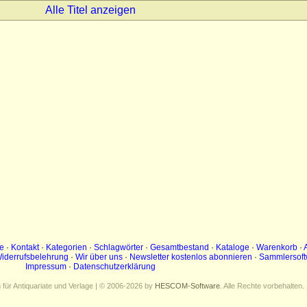
Alle Titel anzeigen
e
·
Kontakt
·
Kategorien
·
Schlagwörter
·
Gesamtbestand
·
Kataloge
·
Warenkorb
·
iderrufsbelehrung
·
Wir über uns
·
Newsletter kostenlos abonnieren
·
Sammlersoft
Impressum
·
Datenschutzerklärung
ür Antiquariate und Verlage | © 2006-2026 by
HESCOM-Software
. Alle Rechte vorbehalten.