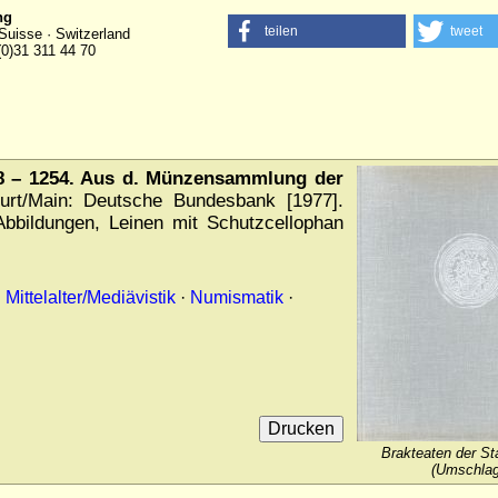
ng
teilen
tweet
Suisse · Switzerland
(0)31 311 44 70
138 – 1254. Aus d. Münzensammlung der
urt/Main: Deutsche Bundesbank [1977].
 Abbildungen, Leinen mit Schutzcellophan
·
Mittelalter/Mediävistik
·
Numismatik
·
Brakteaten der Sta
(Umschlag