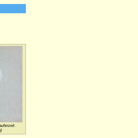
uferzeit.
)