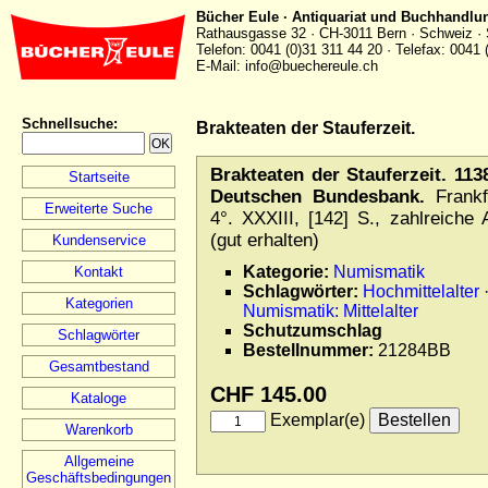
Bücher Eule · Antiquariat und Buchhandlu
Rathausgasse 32 · CH-3011 Bern · Schweiz · 
Telefon: 0041 (0)31 311 44 20 · Telefax: 0041 
E-Mail: info@buechereule.ch
Schnellsuche
:
Brakteaten der Stauferzeit.
Brakteaten der Stauferzeit. 1
Startseite
Deutschen Bundesbank.
Frankf
Erweiterte Suche
4°. XXXIII, [142] S., zahlreiche
(gut erhalten)
Kundenservice
Kategorie:
Numismatik
Kontakt
Schlagwörter:
Hochmittelalter
Kategorien
Numismatik: Mittelalter
Schutzumschlag
Schlagwörter
Bestellnummer:
21284BB
Gesamtbestand
CHF 145.00
Kataloge
Exemplar(e)
Warenkorb
Allgemeine
Geschäftsbedingungen