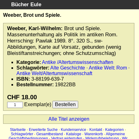
Bücher Eule
Schnellsuche
:
Weeber, Brot und Spiele.
Startseite
Weeber, Karl-Wilhelm:
Brot und Spiele.
Erweiterte Suche
Massenunterhaltung als Politik im antiken Rom.
Kundenservice
Herrsching: Pawlak 1989. 8°. 320 S., sw-
Abbildungen, Karte auf Vorsatz, gebunden (wenig
Kontakt
Bleistiftanstreichungen; ohne Schutzumschlag)
Kategorien
Kategorie:
Antike /Altertumswissenschaften
Schlagwörter
Schlagwörter:
Alte Geschichte
·
Antike Welt: Rom
·
Gesamtbestand
Antike Welt/Altertumswissenschaft
ISBN:
3-88199-639-7
Kataloge
Bestellnummer:
19822BB
Warenkorb
Allgemeine Geschäftsbedingungen
CHF 18.00
Widerruf
Exemplar(e)
Wir über uns
Alle Titel anzeigen
Newsletter kostenlos abonnieren
Sammlersoftware
Startseite
·
Erweiterte Suche
·
Kundenservice
·
Kontakt
·
Kategorien
·
Schlagwörter
·
Gesamtbestand
·
Kataloge
·
Warenkorb
·
Allgemeine
Links
Geschäftsbedingungen
·
Vertrag widerrufen
·
Widerrufsbelehrung
·
Wir