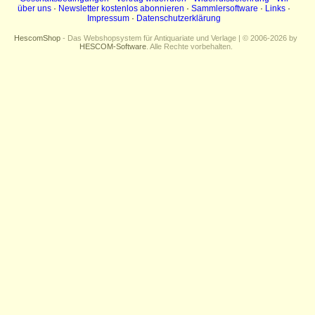
über uns
·
Newsletter kostenlos abonnieren
·
Sammlersoftware
·
Links
·
Impressum
Impressum
·
Datenschutzerklärung
Datenschutz
HescomShop
- Das Webshopsystem für Antiquariate und Verlage | © 2006-2026 by
HESCOM-Software
. Alle Rechte vorbehalten.