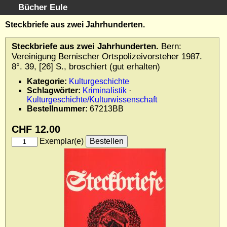
Bücher Eule
Schnellsuche
:
Steckbriefe aus zwei Jahrhunderten.
Startseite
Steckbriefe aus zwei Jahrhunderten.
Bern:
Erweiterte Suche
Vereinigung Bernischer Ortspolizeivorsteher 1987.
Kundenservice
8°. 39, [26] S., broschiert (gut erhalten)
Kontakt
Kategorie:
Kulturgeschichte
Schlagwörter:
Kriminalistik
·
Kategorien
Kulturgeschichte/Kulturwissenschaft
Schlagwörter
Bestellnummer:
67213BB
Gesamtbestand
CHF 12.00
Kataloge
Exemplar(e)
Warenkorb
Allgemeine Geschäftsbedingungen
Widerruf
Wir über uns
Newsletter kostenlos abonnieren
Sammlersoftware
Links