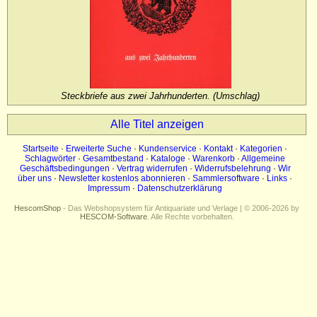
Impressum
Datenschutz
Steckbriefe aus zwei Jahrhunderten. (Umschlag)
Alle Titel anzeigen
Startseite
·
Erweiterte Suche
·
Kundenservice
·
Kontakt
·
Kategorien
·
Schlagwörter
·
Gesamtbestand
·
Kataloge
·
Warenkorb
·
Allgemeine
Geschäftsbedingungen
·
Vertrag widerrufen
·
Widerrufsbelehrung
·
Wir
über uns
·
Newsletter kostenlos abonnieren
·
Sammlersoftware
·
Links
·
Impressum
·
Datenschutzerklärung
HescomShop
- Das Webshopsystem für Antiquariate und Verlage | © 2006-2026 by
HESCOM-Software
. Alle Rechte vorbehalten.