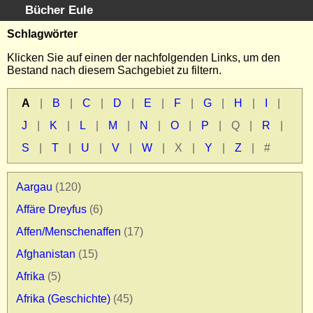
Bücher Eule
Schnellsuche
:
Schlagwörter
Startseite
Klicken Sie auf einen der nachfolgenden Links, um den
Bestand nach diesem Sachgebiet zu filtern.
Erweiterte Suche
Kundenservice
A
|
B
|
C
|
D
|
E
|
F
|
G
|
H
|
I
|
Kontakt
J
|
K
|
L
|
M
|
N
|
O
|
P
|
Q
|
R
|
Kategorien
Schlagwörter
S
|
T
|
U
|
V
|
W
|
X
|
Y
|
Z
|
#
Gesamtbestand
Kataloge
Aargau
(120)
Warenkorb
Affäre Dreyfus
(6)
Allgemeine Geschäftsbedingungen
Affen/Menschenaffen
(17)
Widerruf
Wir über uns
Afghanistan
(15)
Newsletter kostenlos abonnieren
Afrika
(5)
Sammlersoftware
Afrika (Geschichte)
(45)
Links