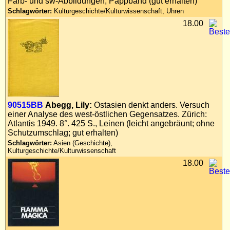
Farb- und sw-Abbildungen, Pappband (gut erhalten)
Impressum
Schlagwörter:
Kulturgeschichte/Kulturwissenschaft, Uhren
Datenschutz
18.00
90515BB
Abegg, Lily:
Ostasien denkt anders. Versuch
einer Analyse des west-östlichen Gegensatzes. Zürich:
Atlantis 1949. 8°. 425 S., Leinen (leicht angebräunt; ohne
Schutzumschlag; gut erhalten)
Schlagwörter:
Asien (Geschichte),
Kulturgeschichte/Kulturwissenschaft
18.00