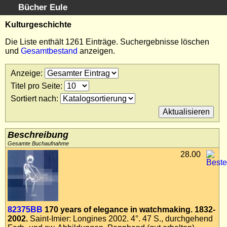
Bücher Eule
Schnellsuche
:
Kulturgeschichte
Startseite
Die Liste enthält 1261 Einträge. Suchergebnisse löschen
und
Gesamtbestand
anzeigen.
Erweiterte Suche
Kundenservice
Anzeige
:
Kontakt
Titel pro Seite
:
Kategorien
Sortiert nach
:
Schlagwörter
Suchergebnisse
Kataloge
Beschreibung
Warenkorb
Gesamte Buchaufnahme
28.00
Allgemeine Geschäftsbedingungen
Widerruf
Wir über uns
Newsletter kostenlos abonnieren
82375BB
170 years of elegance in watchmaking. 1832-
Sammlersoftware
2002.
Saint-Imier: Longines 2002. 4°. 47 S., durchgehend
Links