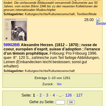
fordert. Die umfassende Bildauswahl versammelt Dokumente aus 50
Jahren, vom ersten Bikini 1946 bis zu den neuesten Kollektionen der
grossen internationalen Modeschöpfer.
Schlagwörter:
Kulturgeschichte/Kulturwissenschaft, Textilien/Mode
28.00
59902BB
Alexandre Herzen. (1812 – 1870) ; russe de
coeur, européen d’esprit, suisse d’adoption ; l’errance
d’un témoin prophétique.
Fribourg: Pro Fribourg 1996.
quer- 8°. 120 S., zahlreiche zum Teil farbige Abbildungen,
Leinen (Einbandecken leicht bestossen; sonst gut
erhalten)
Schlagwörter:
Kulturgeschichte/Kulturwissenschaft
Einträge 1–10 von 1261
Zurück
·
Vor
Seite:
1
·
2
·
3
·
4
· ... ·
126
·
127
Gehe zu Seite
: