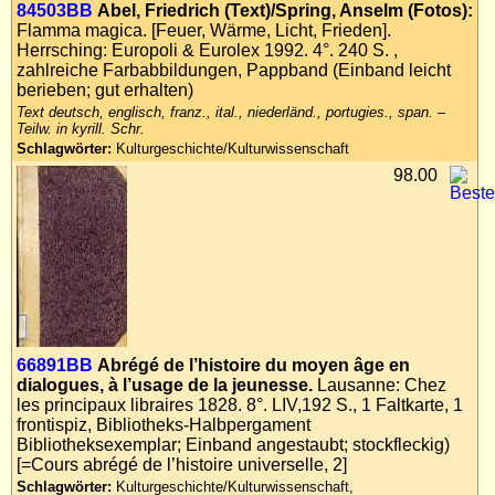
84503BB
Abel, Friedrich (Text)/Spring, Anselm (Fotos):
Flamma magica. [Feuer, Wärme, Licht, Frieden].
Herrsching: Europoli & Eurolex 1992. 4°. 240 S. ,
zahlreiche Farbabbildungen, Pappband (Einband leicht
berieben; gut erhalten)
Text deutsch, englisch, franz., ital., niederländ., portugies., span. –
Teilw. in kyrill. Schr.
Schlagwörter:
Kulturgeschichte/Kulturwissenschaft
98.00
66891BB
Abrégé de l’histoire du moyen âge en
dialogues, à l’usage de la jeunesse.
Lausanne: Chez
les principaux libraires 1828. 8°. LIV,192 S., 1 Faltkarte, 1
frontispiz, Bibliotheks-Halbpergament
Bibliotheksexemplar; Einband angestaubt; stockfleckig)
[=Cours abrégé de l’histoire universelle, 2]
Schlagwörter:
Kulturgeschichte/Kulturwissenschaft,