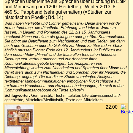
Sprechen über Minne als Sprechen über Dichtung in Epik
und Minnesang um 1200. Heidelberg: Winter 2013. 8°.
469 S., Pappband (sehr gut erhalten) (=Studien zur
historischen Poetik ; Bd. 14)
Was haben Verliebte und Dichter gemeinsam? Beide stehen vor der
Herausforderung, die rätselhafte Erfahrung von Liebe in Worte zu
fassen. In Liedern und Romanen des 12. bis 15. Jahrhunderts
erscheint Minne vor allem als gelungene oder gestörte Kommunikation:
Sie bringt die Betroffenen zum Nachdenken und zum Reden, um dann
auch den Geliebten oder die Geliebte zur Minne zu über-reden. Ganz
ähnlich müssen Dichter Ende des 12. Jahrhunderts ihr Publikum mit
dem neuen Motiv „Minne“ und der kulturellen Innovation höfischer
Dichtung erst vertraut machen und zur Annahme ihrer
Kommunikationsangebote bewegen. Die Rezipienten von
Minnedichtung werden zum Nachdenken und Sprechen über Minne und
damit stets auch zum Nachdenken und Sprechen über ihr Medium, die
Dichtung, angeregt. Die mit dieser Studie vorgelegten Analysen
textinterner Minnekommunikationen ermöglichen Rückschlüsse auf
textexterne Produktions- und Rezeptionsbedingungen, die sich in den
Kommunikationsangeboten der Texte spiegeln.
Schlagwörter:
Germanistik, Hochmittelalter, Literaturwissenschaft/-
geschichte, Mittelalter/Mediävistik, Texte des Mittelalters
22.00