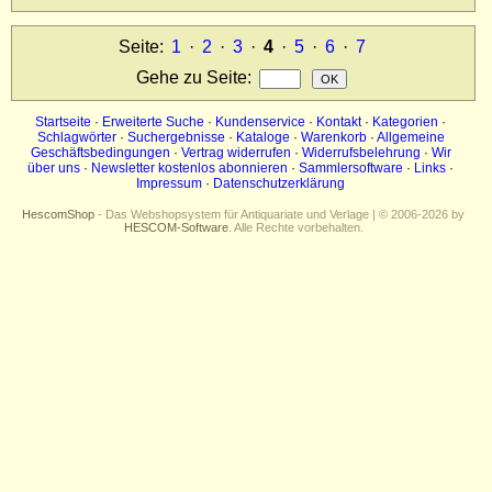
Seite:
1
·
2
·
3
·
4
·
5
·
6
·
7
Gehe zu Seite
:
Startseite
·
Erweiterte Suche
·
Kundenservice
·
Kontakt
·
Kategorien
·
Schlagwörter
·
Suchergebnisse
·
Kataloge
·
Warenkorb
·
Allgemeine
Geschäftsbedingungen
·
Vertrag widerrufen
·
Widerrufsbelehrung
·
Wir
über uns
·
Newsletter kostenlos abonnieren
·
Sammlersoftware
·
Links
·
Impressum
·
Datenschutzerklärung
HescomShop
- Das Webshopsystem für Antiquariate und Verlage | © 2006-2026 by
HESCOM-Software
. Alle Rechte vorbehalten.