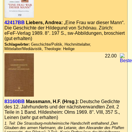
42417BB
Liebers, Andrea:
„Eine Frau war dieser Mann“.
Die Geschichte der Hildegund von Schönau. Zürich:
eFeF-Verlag 1989. 8°. 197 S., sw-Abbildungen, broschiert
(gut erhalten)
Schlagwörter:
Geschichte/Politik, Hochmittelalter,
Mittelalter/Mediävistik, Theologie: Heilige
22.00
83160BB
Massmann, H.F. (Hrsg.):
Deutsche Gedichte
des 12. Jahrhunderts und der nächstverwandten Zeit. 2
Teile in 1 Band. Hildesheim: Olms 1969. 8°. VIII, 357 S.,
Leinen (sehr gut erhalten)
1. Teil: Die Strassburg-molsheimische Handschrift enthaltend „Den
Glouben des armen Hartmann, die Letanie, den Alexander des Pfaffen