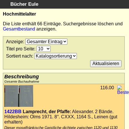
Bücher Eule
Schnellsuche
:
Hochmittelalter
Startseite
Die Liste enthält 66 Einträge. Suchergebnisse löschen und
Gesamtbestand
anzeigen.
Erweiterte Suche
Kundenservice
Anzeige
:
Kontakt
Titel pro Seite
:
Kategorien
Sortiert nach
:
Schlagwörter
Suchergebnisse
Kataloge
Beschreibung
Warenkorb
Gesamte Buchaufnahme
116.00
Allgemeine Geschäftsbedingungen
Widerruf
Wir über uns
1422BB
Lamprecht, der Pfaffe:
Alexander. 2 Bände.
Newsletter kostenlos abonnieren
Hildesheim: Olms 1971. 8°. CXXX, 1164 S., Leinen (gut
Sammlersoftware
erhalten)
Links
Dieser moselfränkische Geistliche dichtete zwischen 1120 und 1130