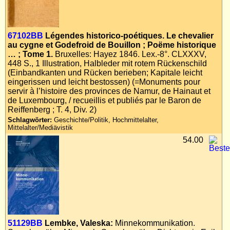
67102BB
Légendes historico-poétiques. Le chevalier
au cygne et Godefroid de Bouillon ; Poëme historique
… ; Tome 1.
Bruxelles: Hayez 1846. Lex.-8°. CLXXXV,
448 S., 1 Illustration, Halbleder mit rotem Rückenschild
(Einbandkanten und Rücken berieben; Kapitale leicht
eingerissen und leicht bestossen) (=Monuments pour
servir à l’histoire des provinces de Namur, de Hainaut et
de Luxembourg, / recueillis et publiés par le Baron de
Reiffenberg ; T. 4, Div. 2)
Schlagwörter:
Geschichte/Politik, Hochmittelalter,
Mittelalter/Mediävistik
54.00
51129BB
Lembke, Valeska:
Minnekommunikation.