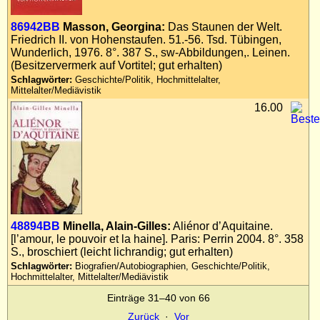
86942BB
Masson, Georgina:
Das Staunen der Welt.
Friedrich II. von Hohenstaufen. 51.-56. Tsd. Tübingen,
Wunderlich, 1976. 8°. 387 S., sw-Abbildungen,. Leinen.
(Besitzervermerk auf Vortitel; gut erhalten)
Schlagwörter:
Geschichte/Politik, Hochmittelalter,
Mittelalter/Mediävistik
16.00
48894BB
Minella, Alain-Gilles:
Aliénor d’Aquitaine.
[l’amour, le pouvoir et la haine]. Paris: Perrin 2004. 8°. 358
S., broschiert (leicht lichrandig; gut erhalten)
Schlagwörter:
Biografien/Autobiographien, Geschichte/Politik,
Hochmittelalter, Mittelalter/Mediävistik
Einträge 31–40 von 66
Zurück
·
Vor