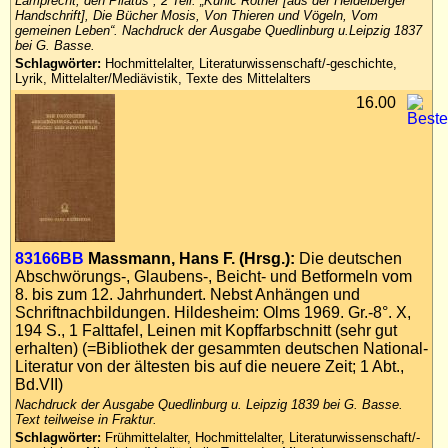
Lamprecht, den Pilatus“; 2 Teil: „Kunic Rother [aus der Heidelberger
Handschrift], Die Bücher Mosis, Von Thieren und Vögeln, Vom
gemeinen Leben“. Nachdruck der Ausgabe Quedlinburg u.Leipzig 1837
bei G. Basse.
Schlagwörter:
Hochmittelalter, Literaturwissenschaft/-geschichte,
Lyrik, Mittelalter/Mediävistik, Texte des Mittelalters
16.00
83166BB
Massmann, Hans F. (Hrsg.):
Die deutschen
Abschwörungs-, Glaubens-, Beicht- und Betformeln vom
8. bis zum 12. Jahrhundert. Nebst Anhängen und
Schriftnachbildungen. Hildesheim: Olms 1969. Gr.-8°. X,
194 S., 1 Falttafel, Leinen mit Kopffarbschnitt (sehr gut
erhalten) (=Bibliothek der gesammten deutschen National-
Literatur von der ältesten bis auf die neuere Zeit; 1 Abt.,
Bd.VII)
Nachdruck der Ausgabe Quedlinburg u. Leipzig 1839 bei G. Basse.
Text teilweise in Fraktur.
Schlagwörter:
Frühmittelalter, Hochmittelalter, Literaturwissenschaft/-