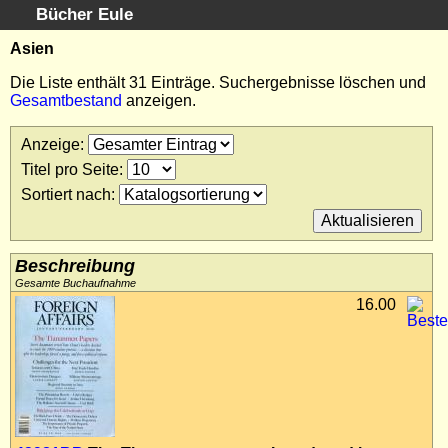
Bücher Eule
Schnellsuche
:
Asien
Startseite
Die Liste enthält 31 Einträge. Suchergebnisse löschen und
Gesamtbestand
anzeigen.
Erweiterte Suche
Kundenservice
Anzeige
:
Kontakt
Titel pro Seite
:
Kategorien
Sortiert nach
:
Schlagwörter
Suchergebnisse
Kataloge
Beschreibung
Warenkorb
Gesamte Buchaufnahme
16.00
Allgemeine Geschäftsbedingungen
Widerruf
Wir über uns
Newsletter kostenlos abonnieren
Sammlersoftware
Links