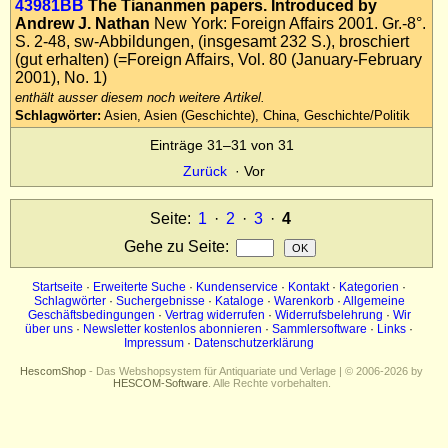
43981BB
The Tiananmen papers. Introduced by
Impressum
Andrew J. Nathan
New York: Foreign Affairs 2001. Gr.-8°.
S. 2-48, sw-Abbildungen, (insgesamt 232 S.), broschiert
Datenschutz
(gut erhalten) (=Foreign Affairs, Vol. 80 (January-February
2001), No. 1)
enthält ausser diesem noch weitere Artikel.
Schlagwörter:
Asien, Asien (Geschichte), China, Geschichte/Politik
Einträge 31–31 von 31
Zurück
·
Vor
Seite:
1
·
2
·
3
·
4
Gehe zu Seite
:
Startseite
·
Erweiterte Suche
·
Kundenservice
·
Kontakt
·
Kategorien
·
Schlagwörter
·
Suchergebnisse
·
Kataloge
·
Warenkorb
·
Allgemeine
Geschäftsbedingungen
·
Vertrag widerrufen
·
Widerrufsbelehrung
·
Wir
über uns
·
Newsletter kostenlos abonnieren
·
Sammlersoftware
·
Links
·
Impressum
·
Datenschutzerklärung
HescomShop
- Das Webshopsystem für Antiquariate und Verlage | © 2006-2026 by
HESCOM-Software
. Alle Rechte vorbehalten.