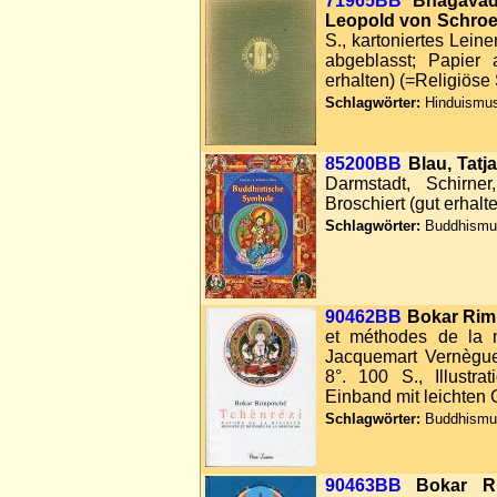
71965BB
Bhagavad
Leopold von Schroe
S., kartoniertes Lein
abgeblasst; Papier a
erhalten) (=Religiöse
Schlagwörter:
Hinduismus,
85200BB
Blau, Tatj
Darmstadt, Schirner
Broschiert (gut erhalt
Schlagwörter:
Buddhismus,
90462BB
Bokar Rim
et méthodes de la mé
Jacquemart Vernègue
8°. 100 S., Illustra
Einband mit leichten 
Schlagwörter:
Buddhismus,
90463BB
Bokar R