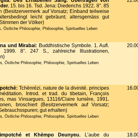
gita. Des Erhabenen Sang. Übertragen von
22.0
der.
15. bis 16. Tsd. Jena: Diederichs 1922. 8°. 85
en (Besitzervermerk auf Vorsatz; Einband teilweise
ltersbedingt leicht gebräunt; altersgemäss gut
 Stimmen der Völker)
 Östliche Philosophie, Philosophie, Spirituelles Leben
ana und Mirabai:
Buddhistische Symbole. 1. Aufl.
20.0
, 1999. 8°. 247 S., zahlreiche Illustrationen,
en)
 Östliche Philosophie, Philosophie, Spirituelles Leben
potché:
Tchènrézi, nature de la divinité. principes
16.0
ditation. Introd. et trad. du tibetain, François
s, mas Vinsargues, 13116/Claire lumière, 1991.
tionen, broschiert (Besitzervermerk auf Vorsatz;
Gebrauchsspuren; gut erhalten)
 Östliche Philosophie, Philosophie, Spirituelles Leben
impotché et Khèmpo Deunyeu.
L’aube du
18.0