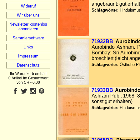
angebräunt; gut erhal
Widerruf
Schlagwörter:
Hinduismus,
Wir über uns
Newsletter kostenlos
abonnieren
Sammlersoftware
71932BB
Aurobindo
Aurobindo Ashram, Po
Links
Bombay: Sri Aurobindo
Impressum
broschiert (leicht ang
Schlagwörter:
Östliche Ph
Datenschutz
Ihr Warenkorb enthält
0 Artikel im Gesamtwert
von CHF 0.00
71933BB
Aurobindo,
Ashram Publ. 1968. 8
sonst gut erhalten)
Schlagwörter:
Hinduismus,