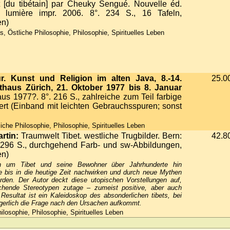
 [du tibétain] par Cheuky Sengué. Nouvelle éd.
e lumière impr. 2006. 8°. 234 S., 16 Tafeln,
en)
 Östliche Philosophie, Philosophie, Spirituelles Leben
. Kunst und Religion im alten Java, 8.-14.
25.0
thaus Zürich, 21. Oktober 1977 bis 8. Januar
us 1977?. 8°. 216 S., zahlreiche zum Teil farbige
ert (Einband mit leichten Gebrauchsspuren; sonst
iche Philosophie, Philosophie, Spirituelles Leben
rtin:
Traumwelt Tibet. westliche Trugbilder. Bern:
42.8
 296 S., durchgehend Farb- und sw-Abbildungen,
en)
h um Tibet und seine Bewohner über Jahrhunderte hin
e bis in die heutige Zeit nachwirken und durch neue Mythen
den. Der Autor deckt diese utopischen Vorstellungen auf,
chende Stereotypen zutage – zumeist positive, aber auch
 Resultat ist ein Kaleidoskop des absonderlichen tibets, bei
gerlich die Frage nach den Ursachen aufkommt.
ilosophie, Philosophie, Spirituelles Leben