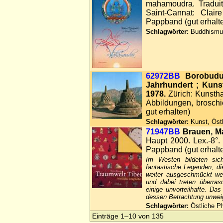
mahamoudra. Traduit
Saint-Cannat: Clair
Pappband (gut erhalt
Schlagwörter:
Buddhismus,
62972BB
Borobudur
Jahrhundert ; Kuns
1978.
Zürich: Kunstha
Abbildungen, broschi
gut erhalten)
Schlagwörter:
Kunst, Östl
71947BB
Brauen, Ma
Haupt 2000. Lex.-8°.
Pappband (gut erhalt
Im Westen bildeten sic
fantastische Legenden, di
weiter ausgeschmückt wer
und dabei treten überras
einige unvorteilhafte. Das
dessen Betrachtung unwei
Schlagwörter:
Östliche Ph
Einträge 1–10 von 135