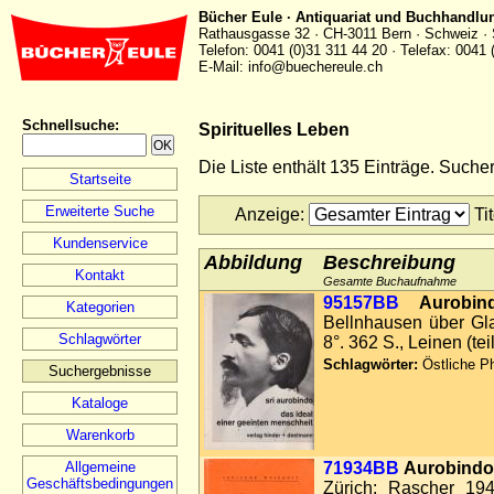
Bücher Eule · Antiquariat und Buchhandlu
Rathausgasse 32 · CH-3011 Bern · Schweiz · 
Telefon: 0041 (0)31 311 44 20 · Telefax: 0041 
E-Mail: info@buechereule.ch
Schnellsuche
:
Spirituelles Leben
Die Liste enthält 135 Einträge. Such
Startseite
Erweiterte Suche
Anzeige
:
Ti
Kundenservice
Abbildung
Beschreibung
Kontakt
Gesamte Buchaufnahme
95157BB
Aurobin
Kategorien
Bellnhausen über Gl
Schlagwörter
8°. 362 S., Leinen (t
Schlagwörter:
Östliche Ph
Suchergebnisse
Kataloge
Warenkorb
Allgemeine
71934BB
Aurobindo,
Geschäftsbedingungen
Zürich: Rascher 1945