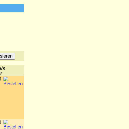
eis
HF
0
0