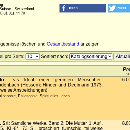
ng
teilen
tweet
Suisse · Switzerland
(0)31 311 44 70
ergebnisse löschen und
Gesamtbestand
anzeigen.
tel pro Seite
:
Sortiert nach
:
Pr
C
do:
Das Ideal einer geeinten Menschheit.
16.0
adenbach (Hessen): Hinder und Deelmann 1973.
eilweise Anstreichungen)
ilosophie, Philosophie, Spirituelles Leben
 Sri:
Sämtliche Werke, Band 2: Die Mutter. 1. Aufl.
8.8
. Kl.-8°. 73 S., broschiert (Umschlg teilweise