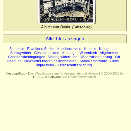
Impressum
Datenschutz
Album von Berlin. (Umschlag)
Alle Titel anzeigen
Startseite
·
Erweiterte Suche
·
Kundenservice
·
Kontakt
·
Kategorien
·
Schlagwörter
·
Gesamtbestand
·
Kataloge
·
Warenkorb
·
Allgemeine
Geschäftsbedingungen
·
Vertrag widerrufen
·
Widerrufsbelehrung
·
Wir
über uns
·
Newsletter kostenlos abonnieren
·
Sammlersoftware
·
Links
·
Impressum
·
Datenschutzerklärung
HescomShop
- Das Webshopsystem für Antiquariate und Verlage | © 2006-2026 by
HESCOM-Software
. Alle Rechte vorbehalten.