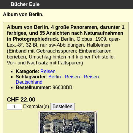
Bücher Eule
Schnellsuche
:
Album von Berlin.
Startseite
Album von Berlin. 4 große Panoramen, darunter 1
Erweiterte Suche
farbiges, und 55 Ansichten nach Naturaufnahmen
Kundenservice
in Photographiedruck.
Berlin, Globus, 1909. quer-
Lex.-8°. 32 Bl. nur sw-Abbildungen, Halbleinen
Kontakt
(Einband mit Gebrauchsspuren; Einbandkanten
Kategorien
berieben, Umschlag hinten mit kleiner Fehlstelle;
Schlagwörter
Vor- und Nachsatz mit Faltspuren)
Gesamtbestand
Kategorie:
Reisen
Kataloge
Schlagwörter:
Berlin
·
Reisen
·
Reisen:
Deutschland
Warenkorb
Bestellnummer:
96638BB
Allgemeine Geschäftsbedingungen
CHF 22.00
Widerruf
Exemplar(e)
Wir über uns
Newsletter kostenlos abonnieren
Sammlersoftware
Links