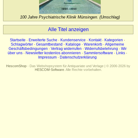
Impressum
Datenschutz
100 Jahre Psychiatrische Klinik Münsingen. (Umschlag)
Alle Titel anzeigen
Startseite
·
Erweiterte Suche
·
Kundenservice
·
Kontakt
·
Kategorien
·
Schlagwörter
·
Gesamtbestand
·
Kataloge
·
Warenkorb
·
Allgemeine
Geschäftsbedingungen
·
Vertrag widerrufen
·
Widerrufsbelehrung
·
Wir
über uns
·
Newsletter kostenlos abonnieren
·
Sammlersoftware
·
Links
·
Impressum
·
Datenschutzerklärung
HescomShop
- Das Webshopsystem für Antiquariate und Verlage | © 2006-2026 by
HESCOM-Software
. Alle Rechte vorbehalten.