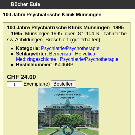
Bücher Eule
Schnellsuche
:
100 Jahre Psychiatrische Klinik Münsingen.
Startseite
100 Jahre Psychiatrische Klinik Münsingen. 1895
Erweiterte Suche
– 1995.
Münsingen 1995. quer- 8°. 104 S., zahlreiche
Kundenservice
sw-Abbildungen, Broschiert (gut erhalten)
Kontakt
Kategorie:
Psychiatrie/Psychotherapie
Schlagwörter:
Bernensia
·
Helvetica
·
Kategorien
Medizingeschichte
·
Psychiatrie/Psychotherapie
Schlagwörter
Bestellnummer:
95046BB
Gesamtbestand
CHF 24.00
Kataloge
Exemplar(e)
Warenkorb
Allgemeine Geschäftsbedingungen
Widerruf
Wir über uns
Newsletter kostenlos abonnieren
Sammlersoftware
Links