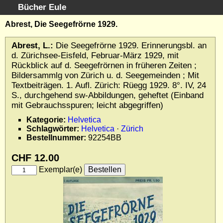
Bücher Eule
Schnellsuche
:
Abrest, Die Seegefrörne 1929.
Startseite
Abrest, L.:
Die Seegefrörne 1929. Erinnerungsbl. an
Erweiterte Suche
d. Zürichsee-Eisfeld, Februar-März 1929, mit
Kundenservice
Rückblick auf d. Seegefrörnen in früheren Zeiten ;
Bildersammlg von Zürich u. d. Seegemeinden ; Mit
Kontakt
Textbeiträgen. 1. Aufl. Zürich: Rüegg 1929. 8°. IV, 24
Kategorien
S., durchgehend sw-Abbildungen, geheftet (Einband
Schlagwörter
mit Gebrauchsspuren; leicht abgegriffen)
Gesamtbestand
Kategorie:
Helvetica
Kataloge
Schlagwörter:
Helvetica
·
Zürich
Bestellnummer:
92254BB
Warenkorb
Allgemeine Geschäftsbedingungen
CHF 12.00
Widerruf
Exemplar(e)
Wir über uns
Newsletter kostenlos abonnieren
Sammlersoftware
Links