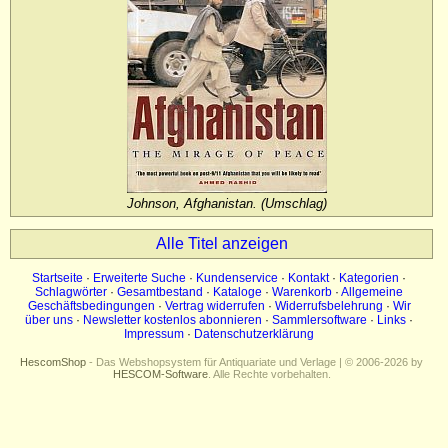
Impressum
Datenschutz
Johnson, Afghanistan. (Umschlag)
Alle Titel anzeigen
Startseite
·
Erweiterte Suche
·
Kundenservice
·
Kontakt
·
Kategorien
·
Schlagwörter
·
Gesamtbestand
·
Kataloge
·
Warenkorb
·
Allgemeine
Geschäftsbedingungen
·
Vertrag widerrufen
·
Widerrufsbelehrung
·
Wir
über uns
·
Newsletter kostenlos abonnieren
·
Sammlersoftware
·
Links
·
Impressum
·
Datenschutzerklärung
HescomShop
- Das Webshopsystem für Antiquariate und Verlage | © 2006-2026 by
HESCOM-Software
. Alle Rechte vorbehalten.