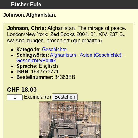
Bücher Eule
Schnellsuche
:
Johnson, Afghanistan.
Startseite
Johnson, Chris:
Afghanistan. The mirage of peace.
Erweiterte Suche
London/New York: Zed Books 2004. 8°. XIV, 237 S.,
Kundenservice
sw-Abbildungen, broschiert (gut erhalten)
Kontakt
Kategorie:
Geschichte
Schlagwörter:
Afghanistan
·
Asien (Geschichte)
·
Kategorien
Geschichte/Politik
Schlagwörter
Sprache:
Englisch
Gesamtbestand
ISBN:
1842773771
Bestellnummer:
84363BB
Kataloge
Warenkorb
CHF 18.00
Allgemeine Geschäftsbedingungen
Exemplar(e)
Widerruf
Wir über uns
Newsletter kostenlos abonnieren
Sammlersoftware
Links