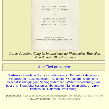
Impressum
Datenschutz
Actes du XIème Congrès International de Philosophie, Bruxelles,
20 – 26 août 195 (Umschlag)
Alle Titel anzeigen
Startseite
·
Erweiterte Suche
·
Kundenservice
·
Kontakt
·
Kategorien
·
Schlagwörter
·
Gesamtbestand
·
Kataloge
·
Warenkorb
·
Allgemeine
Geschäftsbedingungen
·
Vertrag widerrufen
·
Widerrufsbelehrung
·
Wir
über uns
·
Newsletter kostenlos abonnieren
·
Sammlersoftware
·
Links
·
Impressum
·
Datenschutzerklärung
HescomShop
- Das Webshopsystem für Antiquariate und Verlage | © 2006-2026 by
HESCOM-Software
. Alle Rechte vorbehalten.