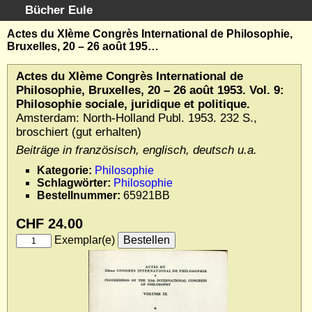
Bücher Eule
Schnellsuche
:
Actes du XIème Congrès International de Philosophie,
Bruxelles, 20 – 26 août 195…
Startseite
Erweiterte Suche
Actes du XIème Congrès International de
Kundenservice
Philosophie, Bruxelles, 20 – 26 août 1953. Vol. 9:
Philosophie sociale, juridique et politique.
Kontakt
Amsterdam: North-Holland Publ. 1953. 232 S.,
Kategorien
broschiert (gut erhalten)
Schlagwörter
Beiträge in französisch, englisch, deutsch u.a.
Gesamtbestand
Kategorie:
Philosophie
Kataloge
Schlagwörter:
Philosophie
Bestellnummer:
65921BB
Warenkorb
Allgemeine Geschäftsbedingungen
CHF 24.00
Widerruf
Exemplar(e)
Wir über uns
Newsletter kostenlos abonnieren
Sammlersoftware
Links