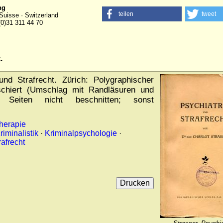
ng
teilen
tweet
Suisse · Switzerland
(0)31 311 44 70
.
nd Strafrecht. Zürich: Polygraphischer
schiert (Umschlag mit Randläsuren und
r; Seiten nicht beschnitten; sonst
herapie
riminalistik
·
Kriminalpsychologie
·
rafrecht