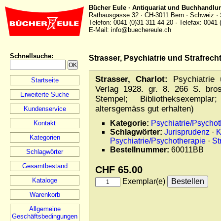
Bücher Eule · Antiquariat und Buchhandlu
Rathausgasse 32 · CH-3011 Bern · Schweiz · 
Telefon: 0041 (0)31 311 44 20 · Telefax: 0041 
E-Mail: info@buechereule.ch
Schnellsuche
:
Strasser, Psychiatrie und Strafrecht
Strasser, Charlot:
Psychiatrie u
Startseite
Verlag 1928. gr. 8. 266 S. bro
Erweiterte Suche
Stempel; Bibliotheksexempla
altersgemäss gut erhalten)
Kundenservice
Kategorie:
Psychiatrie/Psychot
Kontakt
Schlagwörter:
Jurisprudenz
·
K
Kategorien
Psychiatrie/Psychotherapie
·
St
Bestellnummer:
60011BB
Schlagwörter
Gesamtbestand
CHF 65.00
Kataloge
Exemplar(e)
Warenkorb
Allgemeine
Geschäftsbedingungen