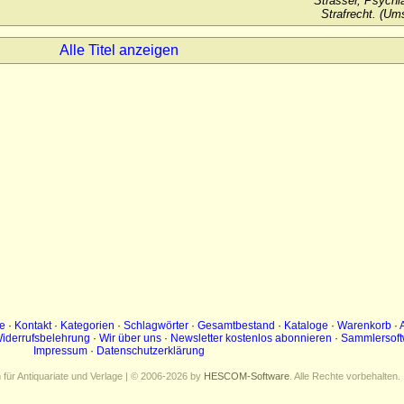
Strasser, Psychia
Strafrecht. (Um
Alle Titel anzeigen
e
·
Kontakt
·
Kategorien
·
Schlagwörter
·
Gesamtbestand
·
Kataloge
·
Warenkorb
·
iderrufsbelehrung
·
Wir über uns
·
Newsletter kostenlos abonnieren
·
Sammlersoft
Impressum
·
Datenschutzerklärung
ür Antiquariate und Verlage | © 2006-2026 by
HESCOM-Software
. Alle Rechte vorbehalten.