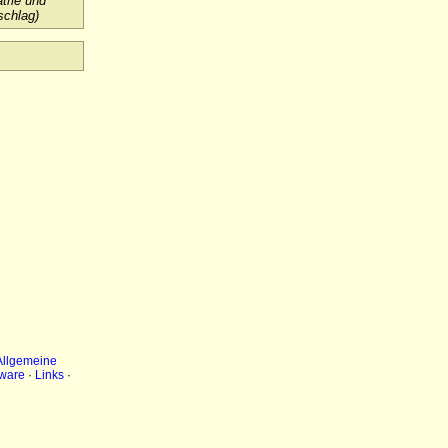
trie und
schlag)
Allgemeine
ware
·
Links
·