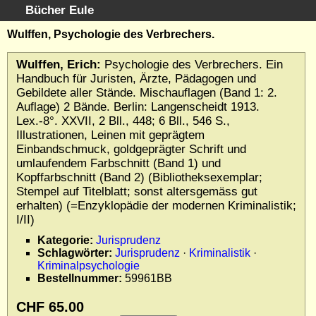
Bücher Eule
Schnellsuche
:
Wulffen, Psychologie des Verbrechers.
Startseite
Wulffen, Erich:
Psychologie des Verbrechers. Ein
Erweiterte Suche
Handbuch für Juristen, Ärzte, Pädagogen und
Kundenservice
Gebildete aller Stände. Mischauflagen (Band 1: 2.
Auflage) 2 Bände. Berlin: Langenscheidt 1913.
Kontakt
Lex.-8°. XXVII, 2 Bll., 448; 6 Bll., 546 S.,
Kategorien
Illustrationen, Leinen mit geprägtem
Schlagwörter
Einbandschmuck, goldgeprägter Schrift und
umlaufendem Farbschnitt (Band 1) und
Gesamtbestand
Kopffarbschnitt (Band 2) (Bibliotheksexemplar;
Kataloge
Stempel auf Titelblatt; sonst altersgemäss gut
Warenkorb
erhalten) (=Enzyklopädie der modernen Kriminalistik;
Allgemeine Geschäftsbedingungen
I/II)
Widerruf
Kategorie:
Jurisprudenz
Schlagwörter:
Jurisprudenz
·
Kriminalistik
·
Wir über uns
Kriminalpsychologie
Newsletter kostenlos abonnieren
Bestellnummer:
59961BB
Sammlersoftware
CHF 65.00
Links