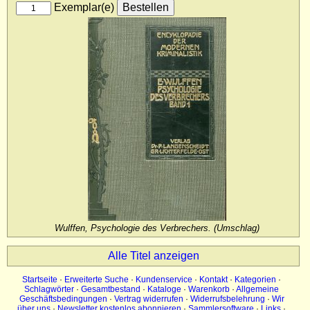
Exemplar(e)
Impressum
Datenschutz
Wulffen, Psychologie des Verbrechers. (Umschlag)
Alle Titel anzeigen
Startseite
·
Erweiterte Suche
·
Kundenservice
·
Kontakt
·
Kategorien
·
Schlagwörter
·
Gesamtbestand
·
Kataloge
·
Warenkorb
·
Allgemeine
Geschäftsbedingungen
·
Vertrag widerrufen
·
Widerrufsbelehrung
·
Wir
über uns
·
Newsletter kostenlos abonnieren
·
Sammlersoftware
·
Links
·