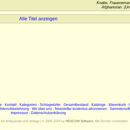
Knabe, Frauenemanz
Afghanistan. (U
Alle Titel anzeigen
e
·
Kontakt
·
Kategorien
·
Schlagwörter
·
Gesamtbestand
·
Kataloge
·
Warenkorb
·
iderrufsbelehrung
·
Wir über uns
·
Newsletter kostenlos abonnieren
·
Sammlersoft
Impressum
·
Datenschutzerklärung
ür Antiquariate und Verlage | © 2006-2026 by
HESCOM-Software
. Alle Rechte vorbehalten.