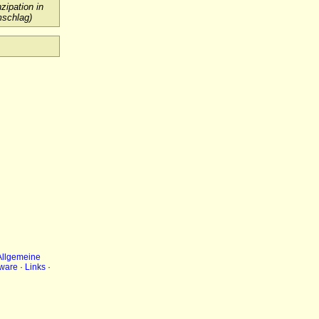
ipation in
mschlag)
Allgemeine
ware
·
Links
·