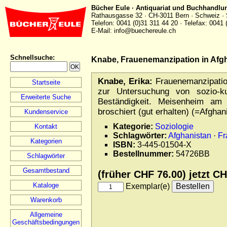
Bücher Eule · Antiquariat und Buchhandlu
Rathausgasse 32 · CH-3011 Bern · Schweiz · 
Telefon: 0041 (0)31 311 44 20 · Telefax: 0041 
E-Mail: info@buechereule.ch
Schnellsuche
:
Knabe, Frauenemanzipation in Afgh
Knabe, Erika:
Frauenemanzipation
Startseite
zur Untersuchung von sozio-kul
Erweiterte Suche
Beständigkeit. Meisenheim am
broschiert (gut erhalten) (=Afghan
Kundenservice
Kategorie:
Soziologie
Kontakt
Schlagwörter:
Afghanistan
·
Fr
Kategorien
ISBN:
3-445-01504-X
Bestellnummer:
54726BB
Schlagwörter
Gesamtbestand
(früher CHF 76.00) jetzt
CH
Kataloge
Exemplar(e)
Warenkorb
Allgemeine
Geschäftsbedingungen