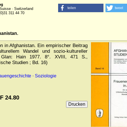
ng
teilen
tweet
Suisse · Switzerland
(0)31 311 44 70
anistan.
 in Afghanistan. Ein empirischer Beitrag
turellem Wandel und sozio-kultureller
 Glan: Hain 1977. 8°. XVIII, 471 S.,
ische Studien ; Bd. 16)
auengeschichte
·
Soziologie
F 24.80