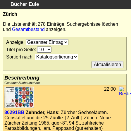
Bücher Eule
Schnellsuche
:
Zürich
Startseite
Die Liste enthält 278 Einträge. Suchergebnisse löschen
und
Gesamtbestand
anzeigen.
Erweiterte Suche
Kundenservice
Anzeige
:
Kontakt
Titel pro Seite
:
Kategorien
Sortiert nach
:
Schlagwörter
Suchergebnisse
Kataloge
Beschreibung
Warenkorb
Gesamte Buchaufnahme
22.00
Allgemeine Geschäftsbedingungen
Widerruf
Wir über uns
86291BB
Zehnder, Hans:
Zürcher Sechseläuten.
Newsletter kostenlos abonnieren
Constaffel und die 25 Zünfte. [2. Aufl.]. Zürich: Neue
Sammlersoftware
Zürcher Zeitung 1985. quer-8°. 94 S., zahlreiche
Farbabbildungen, lam. Pappband (gut erhalten)
Links