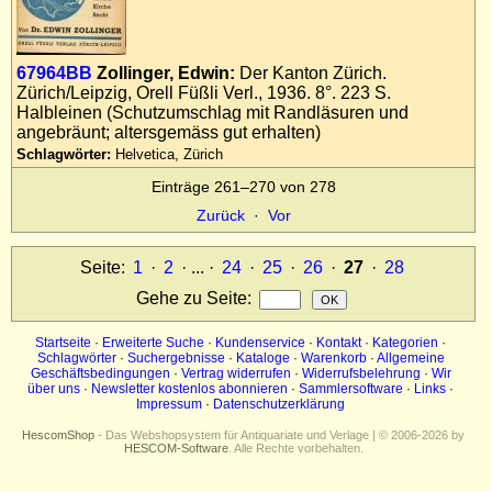
67964BB
Zollinger, Edwin:
Der Kanton Zürich.
Zürich/Leipzig, Orell Füßli Verl., 1936. 8°. 223 S.
Halbleinen (Schutzumschlag mit Randläsuren und
angebräunt; altersgemäss gut erhalten)
Schlagwörter:
Helvetica, Zürich
Einträge 261–270 von 278
Zurück
·
Vor
Seite:
1
·
2
· ... ·
24
·
25
·
26
·
27
·
28
Gehe zu Seite
:
Startseite
·
Erweiterte Suche
·
Kundenservice
·
Kontakt
·
Kategorien
·
Schlagwörter
·
Suchergebnisse
·
Kataloge
·
Warenkorb
·
Allgemeine
Geschäftsbedingungen
·
Vertrag widerrufen
·
Widerrufsbelehrung
·
Wir
über uns
·
Newsletter kostenlos abonnieren
·
Sammlersoftware
·
Links
·
Impressum
·
Datenschutzerklärung
HescomShop
- Das Webshopsystem für Antiquariate und Verlage | © 2006-2026 by
HESCOM-Software
. Alle Rechte vorbehalten.