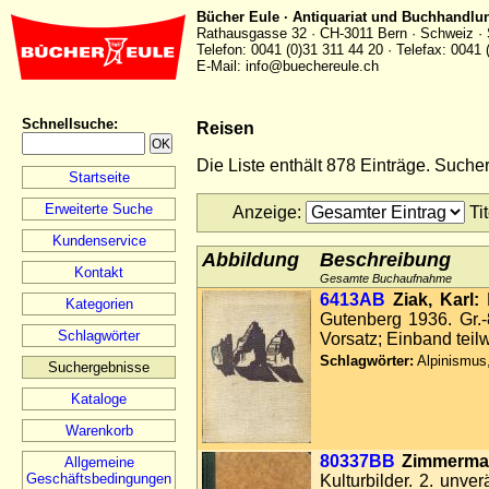
Bücher Eule · Antiquariat und Buchhandlu
Rathausgasse 32 · CH-3011 Bern · Schweiz · 
Telefon: 0041 (0)31 311 44 20 · Telefax: 0041 
E-Mail: info@buechereule.ch
Schnellsuche
:
Reisen
Die Liste enthält 878 Einträge. Such
Startseite
Erweiterte Suche
Anzeige
:
Ti
Kundenservice
Abbildung
Beschreibung
Kontakt
Gesamte Buchaufnahme
6413AB
Ziak, Karl:
D
Kategorien
Gutenberg 1936. Gr.-8
Schlagwörter
Vorsatz; Einband teil
Schlagwörter:
Alpinismus
Suchergebnisse
Kataloge
Warenkorb
80337BB
Zimmerman
Allgemeine
Geschäftsbedingungen
Kulturbilder. 2. unver