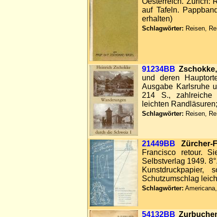
Oesterreich. Zürich:
auf Tafeln. Pappband 
erhalten)
Schlagwörter:
Reisen, Rei
91234BB
Zschokke,
und deren Hauptorte
Ausgabe Karlsruhe u
214 S., zahlreiche 
leichten Randläsuren;
Schlagwörter:
Reisen, Re
21449BB
Zürcher-
Francisco retour. 
Selbstverlag 1949. 8°
Kunstdruckpapier, 
Schutzumschlag leicht
Schlagwörter:
Americana,
54132BB
Zurbuchen