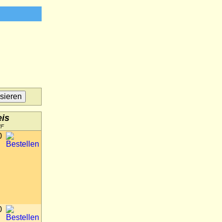
eis
HF
0
0