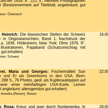
 Rascher 1916. 8°. 221 S., mehrere Photographien
(Besitzervermerk auf Titelblatt; angebräunt; gut
sen: Österreich
 Heinrich:
Die klassischen Stellen der Schweiz
16.0
 in Originalansichten, Band 1. Nachdruck der
.a. 1836. Hildesheim, New York: Olms 1976. 8°.
Illustrationen, Pappband (Schutzumschlag mit
 gut erhalten)
isen: Schweiz
Frei, Maria und Georges:
Fischermätteli San
22.0
Sie und Er als Greenhorns in den USA. Bern:
. 288 S., 76 Photos, gedr. als Kupferautotypien auf
sowie einer mehrfarbigen USA-Karte. Leinen
 angbräunt; altersgemäss gut erhalten)
 Amerika (Reisen), Reisen
, Rosa:
Kreuz und quer durch Nordamerika. In
28.0