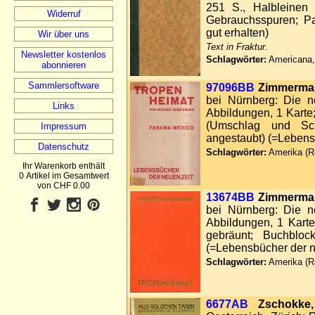
251 S., Halbleinen S
Widerruf
Gebrauchsspuren; Pap
gut erhalten)
Wir über uns
Text in Fraktur.
Newsletter kostenlos
Schlagwörter:
Americana,
abonnieren
Sammlersoftware
97096BB
Zimmerman
bei Nürnberg: Die n
Links
Abbildungen, 1 Karte;
(Umschlag und Schn
Impressum
angestaubt) (=Lebens
Datenschutz
Schlagwörter:
Amerika (Re
Ihr Warenkorb enthält
0 Artikel im Gesamtwert
von CHF 0.00
13674BB
Zimmerman
bei Nürnberg: Die n
Abbildungen, 1 Karte,
gebräunt; Buchbloc
(=Lebensbücher der n
Schlagwörter:
Amerika (Re
6677AB
Zschokke,