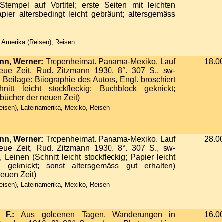
tempel auf Vortitel; erste Seiten mit leichten
ier altersbedingt leicht gebräunt; altersgemäss
 Amerika (Reisen), Reisen
n, Werner:
Tropenheimat. Panama-Mexiko. Lauf
18.0
eue Zeit, Rud. Zitzmann 1930. 8°. 307 S., sw-
 Beilage: Biiographie des Autors, Engl. broschiert
itt leicht stockfleckig; Buchblock geknickt;
bücher der neuen Zeit)
isen), Lateinamerika, Mexiko, Reisen
n, Werner:
Tropenheimat. Panama-Mexiko. Lauf
28.0
eue Zeit, Rud. Zitzmann 1930. 8°. 307 S., sw-
 Leinen (Schnitt leicht stockfleckig; Papier leicht
k geknickt; sonst altersgemäss gut erhalten)
euen Zeit)
isen), Lateinamerika, Mexiko, Reisen
 F.:
Aus goldenen Tagen. Wanderungen in
16.0