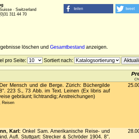
ng
teilen
tweet
Suisse · Switzerland
(0)31 311 44 70
ergebnisse löschen und
Gesamtbestand
anzeigen.
tel pro Seite
:
Sortiert nach
:
Pr
C
er Mensch und die Berge. Zürich: Büchergilde
25.0
°. 223 S., 73 Abb. im Text. Leinen (Ex libris auf
weise gebräunt; lichtrandig; Anstreichungen)
, Reisen
n, Karl:
Onkel Sam. Amerikanische Reise- und
28.0
änd. Aufl. Stuttgart: Strecker & Schröder 1904. 8°.