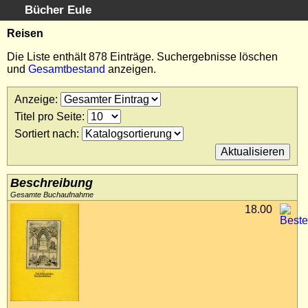
Bücher Eule
Schnellsuche
:
Reisen
Startseite
Die Liste enthält 878 Einträge. Suchergebnisse löschen
und
Gesamtbestand
anzeigen.
Erweiterte Suche
Kundenservice
Anzeige
:
Kontakt
Titel pro Seite
:
Kategorien
Sortiert nach
:
Schlagwörter
Suchergebnisse
Kataloge
Beschreibung
Warenkorb
Gesamte Buchaufnahme
18.00
Allgemeine Geschäftsbedingungen
Widerruf
Wir über uns
Newsletter kostenlos abonnieren
Sammlersoftware
Links