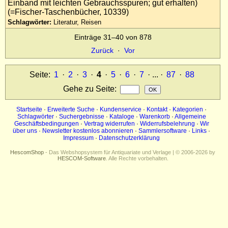
Einband mit leichten Gebrauchsspuren; gut erhalten)
(=Fischer-Taschenbücher, 10339)
Schlagwörter:
Literatur, Reisen
Einträge 31–40 von 878
Zurück
·
Vor
Seite:
1
·
2
·
3
·
4
·
5
·
6
·
7
· ... ·
87
·
88
Gehe zu Seite
:
Startseite
·
Erweiterte Suche
·
Kundenservice
·
Kontakt
·
Kategorien
·
Schlagwörter
·
Suchergebnisse
·
Kataloge
·
Warenkorb
·
Allgemeine
Geschäftsbedingungen
·
Vertrag widerrufen
·
Widerrufsbelehrung
·
Wir
über uns
·
Newsletter kostenlos abonnieren
·
Sammlersoftware
·
Links
·
Impressum
·
Datenschutzerklärung
HescomShop
- Das Webshopsystem für Antiquariate und Verlage | © 2006-2026 by
HESCOM-Software
. Alle Rechte vorbehalten.