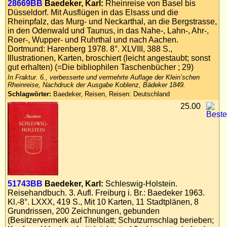
28669BB
Baedeker, Karl:
Rheinreise von Basel bis
Impressum
Düsseldorf. Mit Ausflügen in das Elsass und die
Rheinpfalz, das Murg- und Neckarthal, an die Bergstrasse,
Datenschutz
in den Odenwald und Taunus, in das Nahe-, Lahn-, Ahr-,
Roer-, Wupper- und Ruhrthal und nach Aachen.
Dortmund: Harenberg 1978. 8°. XLVIII, 388 S.,
Illustrationen, Karten, broschiert (leicht angestaubt; sonst
gut erhalten) (=Die bibliophilen Taschenbücher ; 29)
In Fraktur. 6., verbesserte und vermehrte Auflage der Klein’schen
Rheinreise, Nachdruck der Ausgabe Koblenz, Bädeker 1849.
Schlagwörter:
Baedeker, Reisen, Reisen: Deutschland
25.00
51743BB
Baedeker, Karl:
Schleswig-Holstein.
Reisehandbuch. 3. Aufl. Freiburg i. Br.: Baedeker 1963.
Kl.-8°. LXXX, 419 S., Mit 10 Karten, 11 Stadtplänen, 8
Grundrissen, 200 Zeichnungen, gebunden
(Besitzervermerk auf Titelblatt; Schutzumschlag berieben;