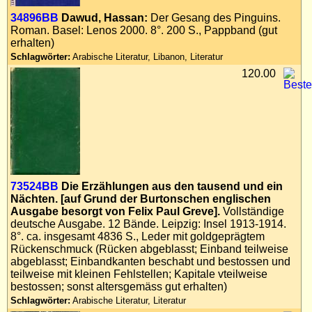
Impressum
34896BB
Dawud, Hassan:
Der Gesang des Pinguins.
Roman. Basel: Lenos 2000. 8°. 200 S., Pappband (gut
Datenschutz
erhalten)
Schlagwörter:
Arabische Literatur, Libanon, Literatur
120.00
73524BB
Die Erzählungen aus den tausend und ein
Nächten. [auf Grund der Burtonschen englischen
Ausgabe besorgt von Felix Paul Greve].
Vollständige
deutsche Ausgabe. 12 Bände. Leipzig: Insel 1913-1914.
8°. ca. insgesamt 4836 S., Leder mit goldgeprägtem
Rückenschmuck (Rücken abgeblasst; Einband teilweise
abgeblasst; Einbandkanten beschabt und bestossen und
teilweise mit kleinen Fehlstellen; Kapitale vteilweise
bestossen; sonst altersgemäss gut erhalten)
Schlagwörter:
Arabische Literatur, Literatur