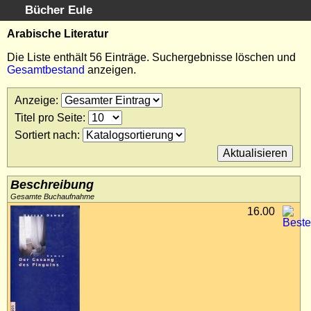
Bücher Eule
Schnellsuche
:
Arabische Literatur
Startseite
Die Liste enthält 56 Einträge. Suchergebnisse löschen und
Gesamtbestand
anzeigen.
Erweiterte Suche
Kundenservice
Anzeige
:
Kontakt
Titel pro Seite
:
Kategorien
Sortiert nach
:
Schlagwörter
Suchergebnisse
Kataloge
Beschreibung
Warenkorb
Gesamte Buchaufnahme
16.00
Allgemeine Geschäftsbedingungen
Widerruf
Wir über uns
Newsletter kostenlos abonnieren
Sammlersoftware
Links