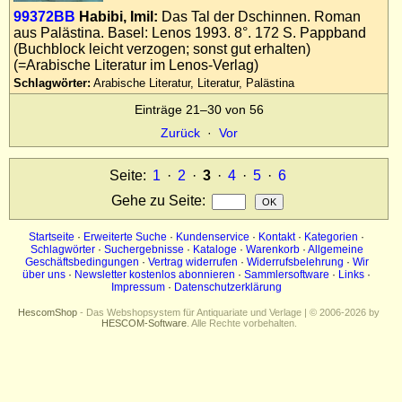
99372BB
Habibi, Imil:
Das Tal der Dschinnen. Roman
aus Palästina. Basel: Lenos 1993. 8°. 172 S. Pappband
(Buchblock leicht verzogen; sonst gut erhalten)
(=Arabische Literatur im Lenos-Verlag)
Schlagwörter:
Arabische Literatur, Literatur, Palästina
Einträge 21–30 von 56
Zurück
·
Vor
Seite:
1
·
2
·
3
·
4
·
5
·
6
Gehe zu Seite
:
Startseite
·
Erweiterte Suche
·
Kundenservice
·
Kontakt
·
Kategorien
·
Schlagwörter
·
Suchergebnisse
·
Kataloge
·
Warenkorb
·
Allgemeine
Geschäftsbedingungen
·
Vertrag widerrufen
·
Widerrufsbelehrung
·
Wir
über uns
·
Newsletter kostenlos abonnieren
·
Sammlersoftware
·
Links
·
Impressum
·
Datenschutzerklärung
HescomShop
- Das Webshopsystem für Antiquariate und Verlage | © 2006-2026 by
HESCOM-Software
. Alle Rechte vorbehalten.