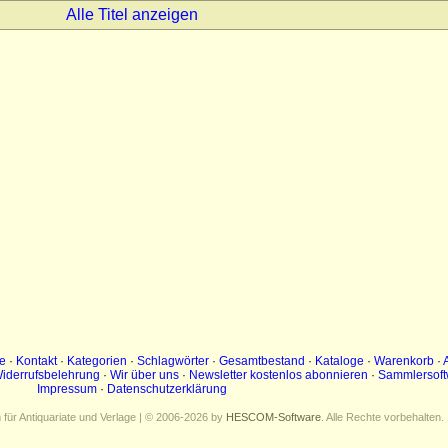
Alle Titel anzeigen
e
·
Kontakt
·
Kategorien
·
Schlagwörter
·
Gesamtbestand
·
Kataloge
·
Warenkorb
·
iderrufsbelehrung
·
Wir über uns
·
Newsletter kostenlos abonnieren
·
Sammlersoft
Impressum
·
Datenschutzerklärung
ür Antiquariate und Verlage | © 2006-2026 by
HESCOM-Software
. Alle Rechte vorbehalten.