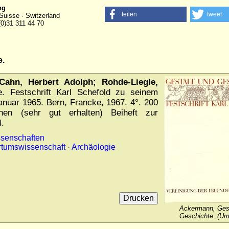
ng
teilen
tweet
Suisse · Switzerland
(0)31 311 44 70
e.
ahn, Herbert Adolph; Rohde-Liegle,
. Festschrift Karl Schefold zu seinem
nuar 1965. Bern, Francke, 1967. 4°. 200
inen (sehr gut erhalten) Beiheft zur
4.
ssenschaften
ertumswissenschaft
·
Archäologie
Ackermann, Gest
Geschichte. (Um