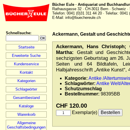
Bücher Eule · Antiquariat und Buchhandlu
Rathausgasse 32 · CH-3011 Bern · Schweiz · 
Telefon: 0041 (0)31 311 44 20 · Telefax: 0041 
E-Mail: info@buechereule.ch
Schnellsuche
:
Ackermann, Gestalt und Geschicht
Ackermann, Hans Christoph; C
Startseite
Martha:
Gestalt und Geschichte
Erweiterte Suche
sechzigsten Geburtstag am 26. Ja
Seiten und 64 Bildtafeln, Le
Kundenservice
Halbjahresschrift „Antike Kunst“, 
Kontakt
Kategorie:
Antike /Altertumswi
Kategorien
Schlagwörter:
Antike Welt/Alt
Schutzumschlag
Schlagwörter
Bestellnummer:
98395BB
Gesamtbestand
CHF 120.00
Kataloge
Exemplar(e)
Warenkorb
Allgemeine
Geschäftsbedingungen