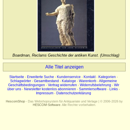
Impressum
Datenschutz
Boardman, Reclams Geschichte der antiken Kunst. (Umschlag)
Alle Titel anzeigen
Startseite
·
Erweiterte Suche
·
Kundenservice
·
Kontakt
·
Kategorien
·
Schlagwörter
·
Gesamtbestand
·
Kataloge
·
Warenkorb
·
Allgemeine
Geschäftsbedingungen
·
Vertrag widerrufen
·
Widerrufsbelehrung
·
Wir
über uns
·
Newsletter kostenlos abonnieren
·
Sammlersoftware
·
Links
·
Impressum
·
Datenschutzerklärung
HescomShop
- Das Webshopsystem für Antiquariate und Verlage | © 2006-2026 by
HESCOM-Software
. Alle Rechte vorbehalten.