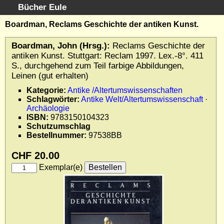
Bücher Eule
Schnellsuche
:
Boardman, Reclams Geschichte der antiken Kunst.
Startseite
Boardman, John (Hrsg.):
Reclams Geschichte der
Erweiterte Suche
antiken Kunst. Stuttgart: Reclam 1997. Lex.-8°. 411
Kundenservice
S., durchgehend zum Teil farbige Abbildungen,
Leinen (gut erhalten)
Kontakt
Kategorien
Kategorie:
Antike /Altertumswissenschaften
Schlagwörter:
Antike Welt/Altertumswissenschaft
·
Schlagwörter
Archäologie
Gesamtbestand
ISBN:
9783150104323
Schutzumschlag
Kataloge
Bestellnummer:
97538BB
Warenkorb
CHF 20.00
Allgemeine Geschäftsbedingungen
Exemplar(e)
Widerruf
Wir über uns
Newsletter kostenlos abonnieren
Sammlersoftware
Links