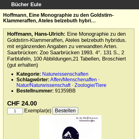
Bücher Eule
Schnellsuche
:
Hoffmann, Eine Monographie zu den Goldstirn-
Klammeraffen, Ateles belzebuth hybri…
Startseite
Erweiterte Suche
Hoffmann, Hans-Ulrich:
Eine Monographie zu den
Kundenservice
Goldstirn-Klammeraffen, Ateles belzebuth hybridus.
mit ergänzenden Angaben zu verwandten Arten.
Kontakt
Saarbrücken: Zoo Saarbrücken 1993. 4°. 131 S., 2
Kategorien
Farbtafeln, 100 Abbildungen,21 Tabellen, Broschiert
Schlagwörter
(gut erhalten)
Gesamtbestand
Kategorie:
Naturwissenschaften
Schlagwörter:
Affen/Menschenaffen
·
Kataloge
Natur/Naturwissenschaft
·
Zoologie/Tiere
Warenkorb
Bestellnummer:
91359BB
Allgemeine Geschäftsbedingungen
CHF 24.00
Widerruf
Exemplar(e)
Wir über uns
Newsletter kostenlos abonnieren
Sammlersoftware
Links