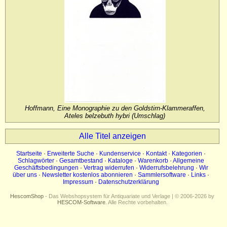
Impressum
Datenschutz
Hoffmann, Eine Monographie zu den Goldstirn-Klammeraffen,
Ateles belzebuth hybri (Umschlag)
Alle Titel anzeigen
Startseite
·
Erweiterte Suche
·
Kundenservice
·
Kontakt
·
Kategorien
·
Schlagwörter
·
Gesamtbestand
·
Kataloge
·
Warenkorb
·
Allgemeine
Geschäftsbedingungen
·
Vertrag widerrufen
·
Widerrufsbelehrung
·
Wir
über uns
·
Newsletter kostenlos abonnieren
·
Sammlersoftware
·
Links
·
Impressum
·
Datenschutzerklärung
HescomShop
- Das Webshopsystem für Antiquariate und Verlage | © 2006-2026 by
HESCOM-Software
. Alle Rechte vorbehalten.