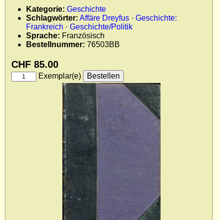
Impressum
Kategorie:
Geschichte
Schlagwörter:
Affäre Dreyfus
·
Geschichte:
Datenschutz
Frankreich
·
Geschichte/Politik
Sprache:
Französisch
Bestellnummer:
76503BB
CHF 85.00
Exemplar(e)