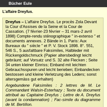
Bücher Eule
Schnellsuche
:
L’affaire Dreyfus.
Startseite
Dreyfus –
L’affaire Dreyfus. Le procès Zola Devant
Erweiterte Suche
la Cour d’Assises de la Seine et la Cour de
Kundenservice
Cassation. (7 février-23 février – 31 mars-2 avril
1898) Compte-rendu sténographique ″ in-extenso ″ et
Kontakt
documents annexes. 2 Bände in 1. Paris: Aux
Kategorien
Bureaux du ″ siècle ″ et P. V. Stock 1898. 8°. 551,
Schlagwörter
546 S., 5 ausfaltbare Faksimiles, Halbleder mit
Rückengoldschmuck (Papier altersbedingt leicht
Gesamtbestand
gebräunt; auf Vorsatz und S. 32 alte Flecken ; Seite
Kataloge
34 unten kleiner Einriss; Einband mit leichten
Warenkorb
Gebrauchsspuren und leicht berieben; Einbandecken
Allgemeine Geschäftsbedingungen
bestossen und kleine Verletzung des Leders; sonst
altersgemäss gut erhalten)
Widerruf
Angebundene Faksimiles : 2 lettres de M. Le
Wir über uns
Commandant Walsin-Esterhazy ; Texte du document
Newsletter kostenlos abonnieren
attribué au Capitaine Dreyfus ; Lettre de A. Dreyfus
Sammlersoftware
(avant la condamnation) ; Fac-simile du diagramme
de M. Bertillon.
Links