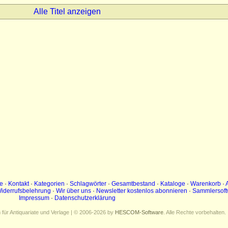
Alle Titel anzeigen
e
·
Kontakt
·
Kategorien
·
Schlagwörter
·
Gesamtbestand
·
Kataloge
·
Warenkorb
·
iderrufsbelehrung
·
Wir über uns
·
Newsletter kostenlos abonnieren
·
Sammlersoft
Impressum
·
Datenschutzerklärung
ür Antiquariate und Verlage | © 2006-2026 by
HESCOM-Software
. Alle Rechte vorbehalten.