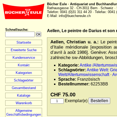
Bücher Eule · Antiquariat und Buchhandlu
Rathausgasse 32 · CH-3011 Bern · Schweiz · 
Telefon: 0041 (0)31 311 44 20 · Telefax: 0041 
E-Mail: info@buechereule.ch
Schnellsuche
:
Aellen, Le peintre de Darius et son 
Aellen, Christian u. a.:
Le peint
Startseite
d’Italie méridionale [exposition
Erweiterte Suche
d’avril à août 1986]. Genève: Ass
zahlreiche sw-Abbildungen, brosch
Kundenservice
Kategorie:
Antike /Altertumswi
Kontakt
Schlagwörter:
Antike Welt: Gr
Kategorien
Welt/Altertumswissenschaft
·
Ar
Sprache:
Französisch
Schlagwörter
Bestellnummer:
62253BB
Gesamtbestand
CHF 75.00
Kataloge
Exemplar(e)
Warenkorb
Allgemeine
Geschäftsbedingungen