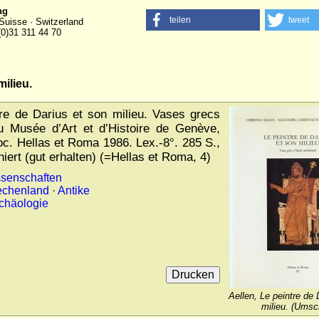
ng
teilen
tweet
Suisse · Switzerland
(0)31 311 44 70
milieu.
re de Darius et son milieu. Vases grecs
 au Musée d’Art et d’Histoire de Genève,
oc. Hellas et Roma 1986. Lex.-8°. 285 S.,
iert (gut erhalten) (=Hellas et Roma, 4)
ssenschaften
iechenland
·
Antike
chäologie
Aellen, Le peintre de 
milieu. (Umsc