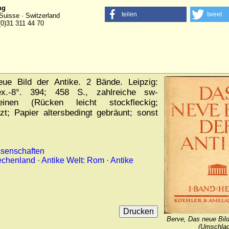
ng
teilen
tweet
Suisse · Switzerland
(0)31 311 44 70
e Bild der Antike. 2 Bände. Leipzig:
.-8°. 394; 458 S., zahlreiche sw-
einen (Rücken leicht stockfleckig;
zt; Papier altersbedingt gebräunt; sonst
ssenschaften
iechenland
·
Antike Welt: Rom
·
Antike
Berve, Das neue Bild
(Umschlag