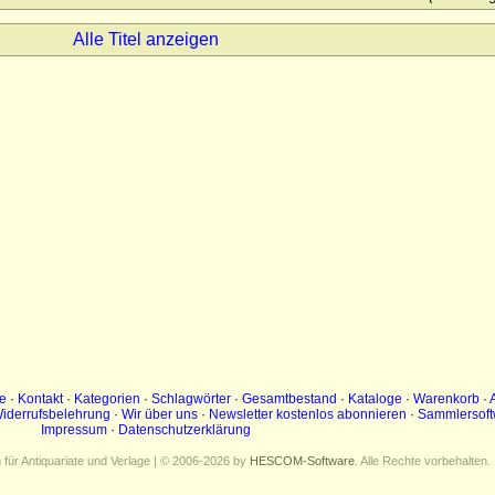
Alle Titel anzeigen
e
·
Kontakt
·
Kategorien
·
Schlagwörter
·
Gesamtbestand
·
Kataloge
·
Warenkorb
·
iderrufsbelehrung
·
Wir über uns
·
Newsletter kostenlos abonnieren
·
Sammlersoft
Impressum
·
Datenschutzerklärung
ür Antiquariate und Verlage | © 2006-2026 by
HESCOM-Software
. Alle Rechte vorbehalten.