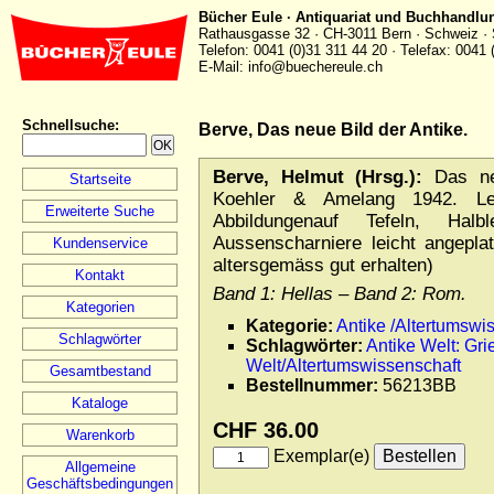
Bücher Eule · Antiquariat und Buchhandlu
Rathausgasse 32 · CH-3011 Bern · Schweiz · 
Telefon: 0041 (0)31 311 44 20 · Telefax: 0041 
E-Mail: info@buechereule.ch
Schnellsuche
:
Berve, Das neue Bild der Antike.
Berve, Helmut (Hrsg.):
Das neu
Startseite
Koehler & Amelang 1942. Lex
Erweiterte Suche
Abbildungenauf Tefeln, Halbl
Aussenscharniere leicht angeplat
Kundenservice
altersgemäss gut erhalten)
Kontakt
Band 1: Hellas – Band 2: Rom.
Kategorien
Kategorie:
Antike /Altertumswi
Schlagwörter
Schlagwörter:
Antike Welt: Gr
Welt/Altertumswissenschaft
Gesamtbestand
Bestellnummer:
56213BB
Kataloge
CHF 36.00
Warenkorb
Exemplar(e)
Allgemeine
Geschäftsbedingungen