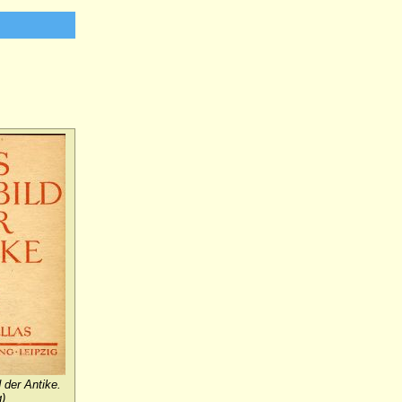
 der Antike.
)