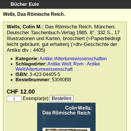
Bücher Eule
Schnellsuche
:
Wells, Das Römische Reich.
Startseite
Wells, Colin M.:
Das Römische Reich. München:
Erweiterte Suche
Deutscher Taschenbuch-Verlag 1985. 8°. 332 S., 17
Kundenservice
Illustrationen und Karten, broschiert (=Papierbedingt
leicht gebräunt; gut erhalten) (=dtv-Geschichte der
Kontakt
Antike dtv ; 4405)
Kategorien
Kategorie:
Antike /Altertumswissenschaften
Schlagwörter
Schlagwörter:
Antike Welt: Rom
·
Antike
Gesamtbestand
Welt/Altertumswissenschaft
ISBN:
3-423-04405-5
Kataloge
Bestellnummer:
53090BB
Warenkorb
Allgemeine Geschäftsbedingungen
CHF 12.00
Widerruf
Exemplar(e)
Wir über uns
Newsletter kostenlos abonnieren
Sammlersoftware
Links