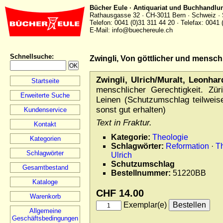
Bücher Eule · Antiquariat und Buchhandlu
Rathausgasse 32 · CH-3011 Bern · Schweiz · 
Telefon: 0041 (0)31 311 44 20 · Telefax: 0041 
E-Mail: info@buechereule.ch
Schnellsuche
:
Zwingli, Von göttlicher und menschl
Zwingli, Ulrich/Muralt, Leonhar
Startseite
menschlicher Gerechtigkeit. Zür
Erweiterte Suche
Leinen (Schutzumschlag teilweise
sonst gut erhalten)
Kundenservice
Text in Fraktur.
Kontakt
Kategorie:
Theologie
Kategorien
Schlagwörter:
Reformation
·
T
Schlagwörter
Ulrich
Schutzumschlag
Gesamtbestand
Bestellnummer:
51220BB
Kataloge
CHF 14.00
Warenkorb
Exemplar(e)
Allgemeine
Geschäftsbedingungen