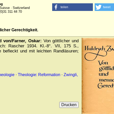
ng
teilen
tweet
Suisse · Switzerland
(0)31 311 44 70
icher Gerechtigkeit.
d von/Farner, Oskar:
Von göttlicher und
ich: Rascher 1934. Kl.-8°. VII, 175 S.,
 befleckt und mit leichten Randläsuren;
heologie
·
Theologie: Reformation
·
Zwingli,