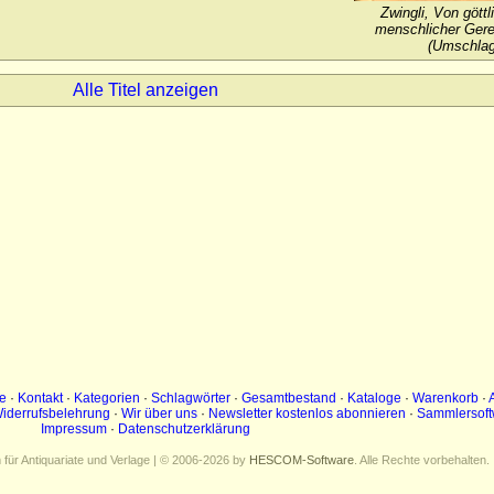
Zwingli, Von göttl
menschlicher Gerec
(Umschlag
Alle Titel anzeigen
e
·
Kontakt
·
Kategorien
·
Schlagwörter
·
Gesamtbestand
·
Kataloge
·
Warenkorb
·
iderrufsbelehrung
·
Wir über uns
·
Newsletter kostenlos abonnieren
·
Sammlersoft
Impressum
·
Datenschutzerklärung
ür Antiquariate und Verlage | © 2006-2026 by
HESCOM-Software
. Alle Rechte vorbehalten.