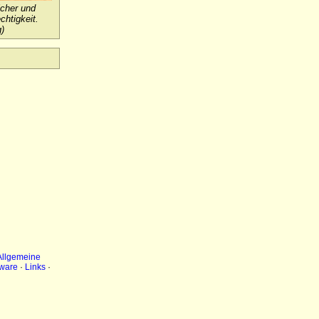
icher und
htigkeit.
)
Allgemeine
ware
·
Links
·