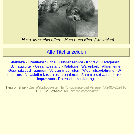
Impressum
Datenschutz
Hess, Menschenaffen – Mutter und Kind. (Umschlag)
Alle Titel anzeigen
Startseite
·
Erweiterte Suche
·
Kundenservice
·
Kontakt
·
Kategorien
·
Schlagwörter
·
Gesamtbestand
·
Kataloge
·
Warenkorb
·
Allgemeine
Geschäftsbedingungen
·
Vertrag widerrufen
·
Widerrufsbelehrung
·
Wir
über uns
·
Newsletter kostenlos abonnieren
·
Sammlersoftware
·
Links
·
Impressum
·
Datenschutzerklärung
HescomShop
- Das Webshopsystem für Antiquariate und Verlage | © 2006-2026 by
HESCOM-Software
. Alle Rechte vorbehalten.