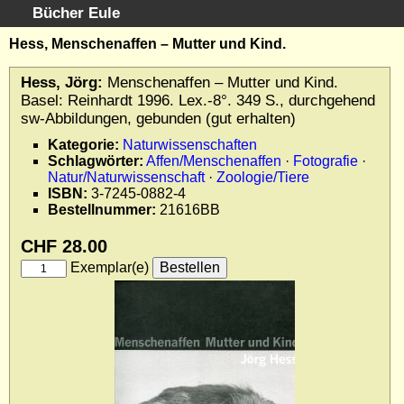
Bücher Eule
Schnellsuche
:
Hess, Menschenaffen – Mutter und Kind.
Startseite
Hess, Jörg:
Menschenaffen – Mutter und Kind.
Erweiterte Suche
Basel: Reinhardt 1996. Lex.-8°. 349 S., durchgehend
Kundenservice
sw-Abbildungen, gebunden (gut erhalten)
Kontakt
Kategorie:
Naturwissenschaften
Schlagwörter:
Affen/Menschenaffen
·
Fotografie
·
Kategorien
Natur/Naturwissenschaft
·
Zoologie/Tiere
Schlagwörter
ISBN:
3-7245-0882-4
Gesamtbestand
Bestellnummer:
21616BB
Kataloge
CHF 28.00
Warenkorb
Exemplar(e)
Allgemeine Geschäftsbedingungen
Widerruf
Wir über uns
Newsletter kostenlos abonnieren
Sammlersoftware
Links