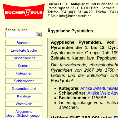
Bücher Eule · Antiquariat und Buchhandlu
Rathausgasse 32 · CH-3011 Bern · Schweiz · 
Telefon: 0041 (0)31 311 44 20 · Telefax: 0041 
E-Mail: info@buechereule.ch
Schnellsuche
:
Ägyptische Pyramiden.
Ägyptische Pyramiden. Von
Startseite
Pyramiden der 1. bis 13. Dyna
Erweiterte Suche
Ägyptologen der Gruppe Rott 199
Zeittafeln, Karten, lam. Pappband 
Kundenservice
Die faszinierende, chronologische
Kontakt
Pyramiden von 2667 bis 1750 v.
Kategorien
Lebens und der kulturellen Ent
Fundgrube!
Schlagwörter
Kategorie:
Antike /Altertumswi
Gesamtbestand
Schlagwörter:
Antike Welt: Äg
Kataloge
Bestellnummer:
1158BB
Lieferung solange Vorrat. Falls 
Warenkorb
3 Wochen.
Allgemeine
Geschäftsbedingungen