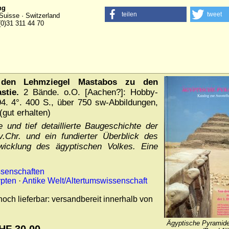
ng
teilen
tweet
Suisse · Switzerland
(0)31 311 44 70
 den Lehmziegel Mastabos zu den
stie.
2 Bände. o.O. [Aachen?]: Hobby-
4. 4°. 400 S., über 750 sw-Abbildungen,
(gut erhalten)
 und tief detaillierte Baugeschichte der
Chr. und ein fundierter Überblick des
wicklung des ägyptischen Volkes. Eine
ssenschaften
ypten
·
Antike Welt/Altertumswissenschaft
noch lieferbar: versandbereit innerhalb von
Ägyptische Pyramide