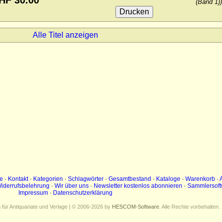
HF 30.00
(Band 1))
Alle Titel anzeigen
e
·
Kontakt
·
Kategorien
·
Schlagwörter
·
Gesamtbestand
·
Kataloge
·
Warenkorb
·
iderrufsbelehrung
·
Wir über uns
·
Newsletter kostenlos abonnieren
·
Sammlersoft
Impressum
·
Datenschutzerklärung
ür Antiquariate und Verlage | © 2006-2026 by
HESCOM-Software
. Alle Rechte vorbehalten.