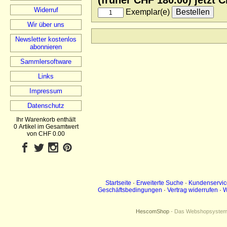
(früher CHF 180.00) jetzt
C
Widerruf
Exemplar(e)
Wir über uns
Newsletter kostenlos
abonnieren
Sammlersoftware
Links
Impressum
Datenschutz
Ihr Warenkorb enthält
0 Artikel im Gesamtwert
von CHF 0.00
Startseite
·
Erweiterte Suche
·
Kundenservic
Geschäftsbedingungen
·
Vertrag widerrufen
·
W
HescomShop
- Das Webshopsystem f